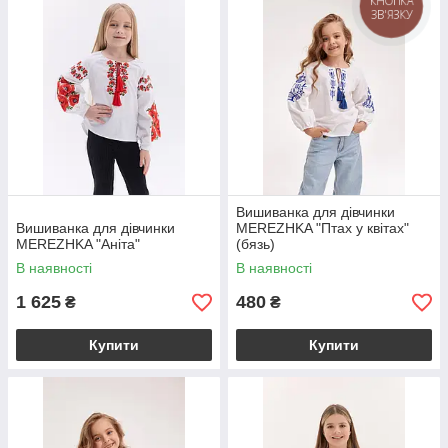
КНОПКА
ЗВ'ЯЗКУ
Вишиванка для дівчинки
Вишиванка для дівчинки
MEREZHKA "Птах у квітах"
MEREZHKA "Аніта"
(бязь)
В наявності
В наявності
1 625
480
₴
₴
Купити
Купити