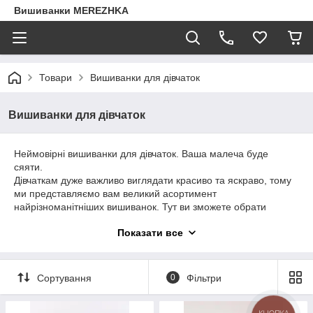
Вишиванки MEREZHKA
Товари
Вишиванки для дівчаток
Вишиванки для дівчаток
Неймовірні вишиванки для дівчаток. Ваша малеча буде
сяяти.
Дівчаткам дуже важливо виглядати красиво та яскраво, тому
ми представляємо вам великий асортимент
найрізноманітніших вишиванок. Тут ви зможете обрати
вишиванки на будь-який смак.
Показати все
У нас представлені моделі машинної вишивки (гладдю та
вишивка хрестиком) з різноманітними варіантами візерунків.
На нашому сайті є найцікавіші вишиванки для дівчаток, які
заслуговують уваги всіх сучасних батьків та їх дітей, тому
Сортування
0
Фільтри
скоріше обирай свій ідеальний варіант!