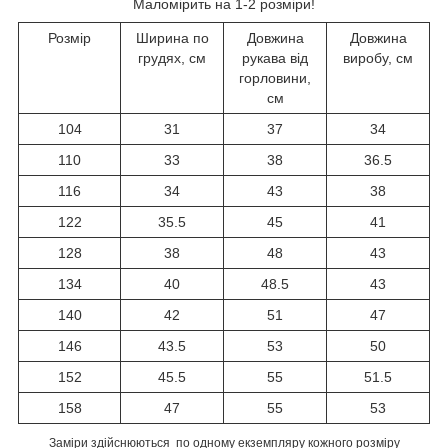
Маломірить на 1-2 розміри!
Розмір
Ширина по
Довжина
Довжина
грудях, см
рукава від
виробу, см
горловини,
см
104
31
37
34
110
33
38
36.5
116
34
43
38
122
35.5
45
41
128
38
48
43
134
40
48.5
43
140
42
51
47
146
43.5
53
50
152
45.5
55
51.5
158
47
55
53
Заміри здійснюються по одному екземпляру кожного розміру