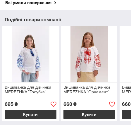
Всі умови повернення
Подібні товари компанії
Вишиванка для дівчинки
Вишиванка для дівчинки
Виши
MEREZHKA "Голубка"
MEREZHKA "Орнамент"
MER
695
660
660
₴
₴
Купити
Купити