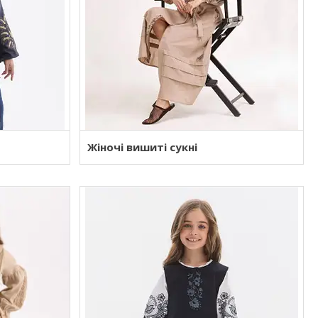
Жіночі вишиті сукні