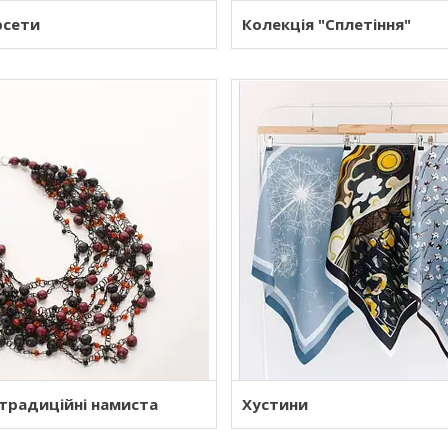
рсети
Колекція "Сплетіння"
 традиційні намиста
Хустини