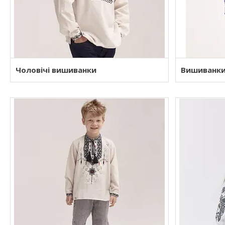
Чоловічі вишиванки
Вишиванки