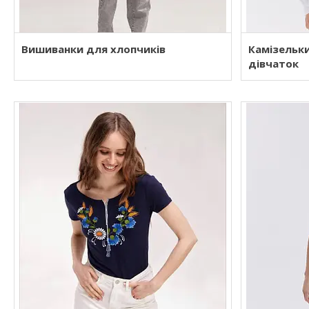
Вишиванки для хлопчиків
Камізельк
дівчаток