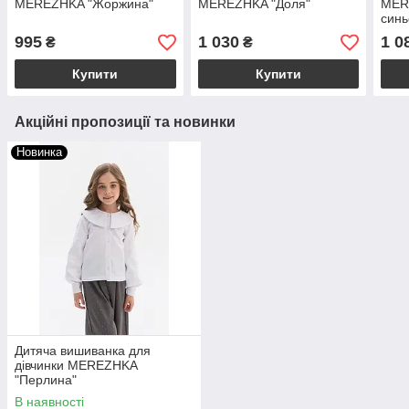
MEREZHKA "Жоржина"
MEREZHKA "Доля"
MER
син
995
1 030
1 0
₴
₴
Купити
Купити
Акційні пропозиції та новинки
Новинка
Дитяча вишиванка для
дівчинки MEREZHKA
"Перлина"
В наявності