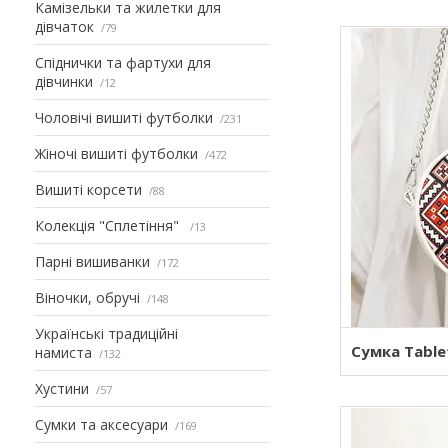
Камізельки та жилетки для
дівчаток
79
Спіднички та фартухи для
дівчинки
12
Чоловічі вишиті футболки
231
Жіночі вишиті футболки
472
Вишиті корсети
88
Колекція "Сплетіння"
13
Парні вишиванки
172
Віночки, обручі
148
Українські традиційні
Сумка Table
намиста
132
Хустини
57
Сумки та аксесуари
169