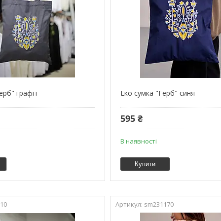
ерб" графіт
Еко сумка "Герб" синя
595 ₴
В наявності
Купити
10
sm231170