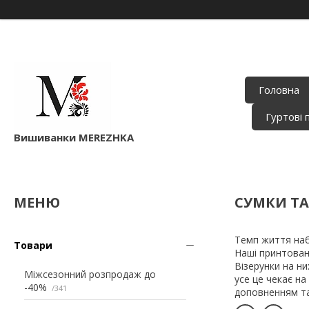
Головна
Гуртові 
Вишиванки MEREZHKA
СУМКИ ТА
Темп життя наби
Товари
Наші принтовані
Візерунки на ни
Міжсезонний розпродаж до
усе це чекає на
-40%
341
доповненням та