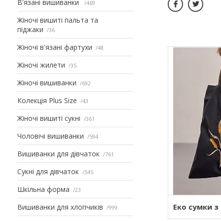
В'язані вишиванки
469
Жіночі вишиті пальта та
піджаки
36
Жіночі в'язані фартухи
48
Жіночі жилети
35
Жіночі вишиванки
692
Колекція Plus Size
43
Жіночі вишиті сукні
361
Чоловічі вишиванки
594
Вишиванки для дівчаток
761
Сукні для дівчаток
345
Шкільна форма
23
Еко сумки 
Вишиванки для хлопчиків
999