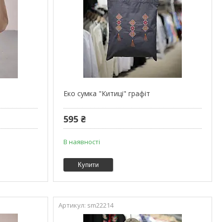
Еко сумка "Китиці" графіт
595 ₴
В наявності
Купити
sm22214