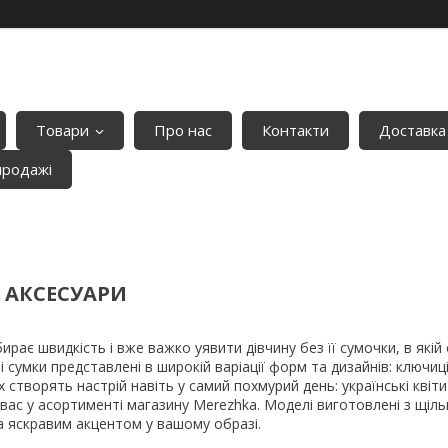
Товари
Про нас
Контакти
Доставка
продажі
 АКСЕСУАРИ
рає швидкість і вже важко уявити дівчину без її сумочки, в якій
 сумки представлені в широкій варіації форм та дизайнів: ключиці
х створять настрій навіть у самий похмурий день: українські квіт
 вас у асортименті магазину Merezhka. Моделі виготовлені з щіл
 яскравим акцентом у вашому образі.