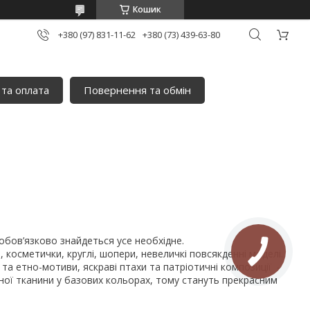
Кошик
+380 (97) 831-11-62
+380 (73) 439-63-80
 та оплата
Повернення та обмін
 обов’язково знайдеться усе необхідне.
, косметички, круглі, шопери, невеличкі повсякденні моделі.
и та етно-мотиви, яскраві птахи та патріотичні композиції -
ьної тканини у базових кольорах, тому стануть прекрасним