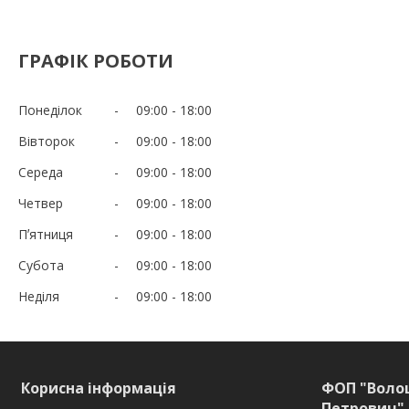
ГРАФІК РОБОТИ
Понеділок
09:00
18:00
Вівторок
09:00
18:00
Середа
09:00
18:00
Четвер
09:00
18:00
Пʼятниця
09:00
18:00
Субота
09:00
18:00
Неділя
09:00
18:00
Корисна інформація
ФОП "Воло
Петрович" 