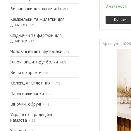
В наявності
Вишиванки для хлопчиків
999
Камізельки та жилетки для
Купити
дівчаток
79
Спіднички та фартухи для
дівчинки
12
sm220
Чоловічі вишиті футболки
231
Жіночі вишиті футболки
472
Вишиті корсети
88
Колекція "Сплетіння"
13
Парні вишиванки
172
Віночки, обручі
148
Українські традиційні
намиста
132
Хустини
57