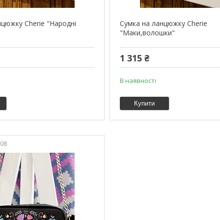
нцюжку Cherie "Народні
Сумка на ланцюжку Cherie
"Маки,волошки"
1 315 ₴
В наявності
Купити
08