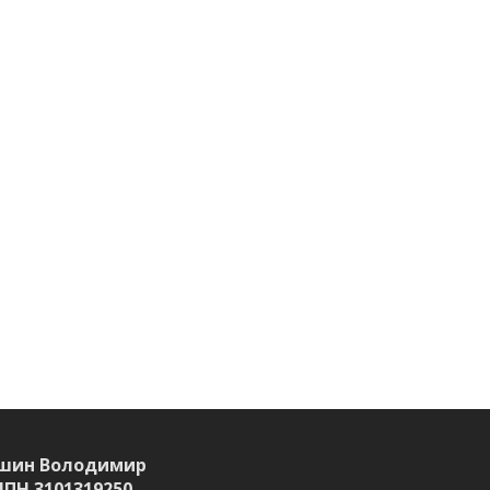
шин Володимир
ІПН 3101319250,