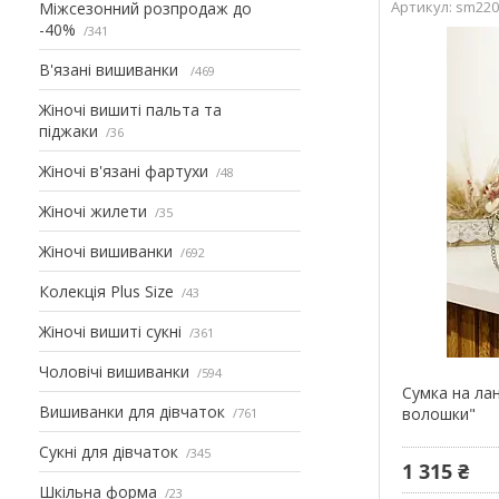
sm220
Міжсезонний розпродаж до
-40%
341
В'язані вишиванки
469
Жіночі вишиті пальта та
піджаки
36
Жіночі в'язані фартухи
48
Жіночі жилети
35
Жіночі вишиванки
692
Колекція Plus Size
43
Жіночі вишиті сукні
361
Чоловічі вишиванки
594
Сумка на лан
Вишиванки для дівчаток
волошки"
761
Сукні для дівчаток
345
1 315 ₴
Шкільна форма
23