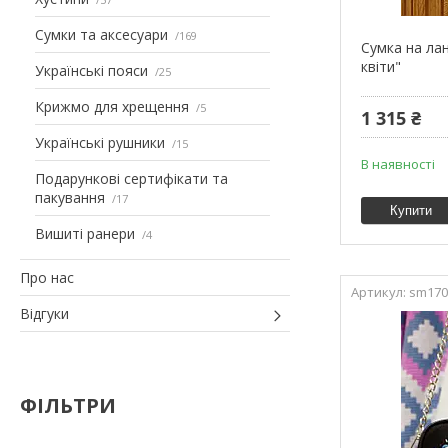
Сумки та аксесуари
169
Сумка на ла
квіти"
Українські пояси
25
Крижмо для хрещення
5
1 315 ₴
Українські рушники
15
В наявності
Подарункові сертифікати та
пакування
17
Купити
Вишиті ранери
4
Про нас
sm170
Відгуки
ФІЛЬТРИ