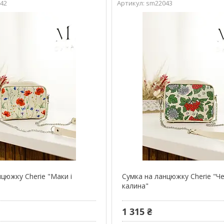
42
sm22043
цюжку Cherie "Маки і
Сумка на ланцюжку Cherie "Ч
калина"
1 315 ₴