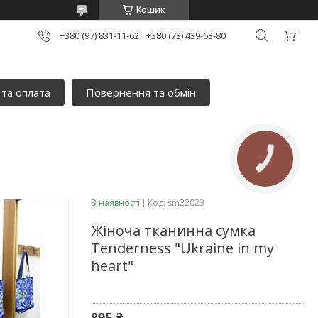
Кошик
+380 (97) 831-11-62
+380 (73) 439-63-80
 та оплата
Повернення та обмін
КНОПКА
ЗВ'ЯЗКУ
В наявності
Код:
sm22023
Жіноча тканинна сумка
Tenderness "Ukraine in my
heart"
895 ₴