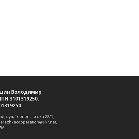
шин Володимир
ІПН 3101319250,
01319250
й, вул. Тернопільська 22/1,
 merezhkacooperation@ukr.net,
 56