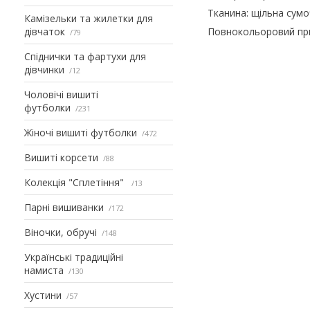
Тканина: щільна сумо
Камізельки та жилетки для
дівчаток
Повнокольоровий пр
79
Спіднички та фартухи для
дівчинки
12
Чоловічі вишиті
футболки
231
Жіночі вишиті футболки
472
Вишиті корсети
88
Колекція "Сплетіння"
13
Парні вишиванки
172
Віночки, обручі
148
Українські традиційні
намиста
130
Хустини
57