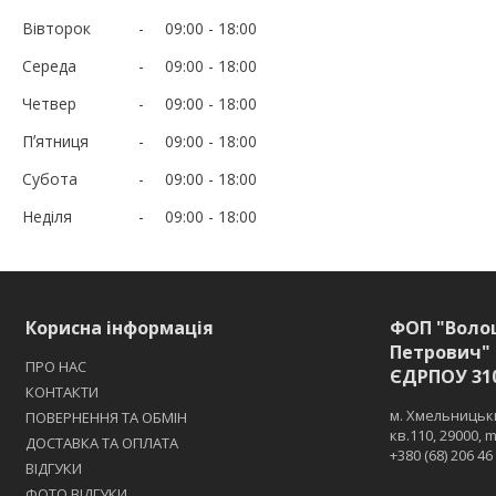
Вівторок
09:00
18:00
Середа
09:00
18:00
Четвер
09:00
18:00
Пʼятниця
09:00
18:00
Субота
09:00
18:00
Неділя
09:00
18:00
Корисна інформація
ФОП "Воло
Петрович" 
ПРО НАС
ЄДРПОУ 31
КОНТАКТИ
м. Хмельницьки
ПОВЕРНЕННЯ ТА ОБМІН
кв.110, 29000,
ДОСТАВКА ТА ОПЛАТА
+380 (68) 206 46
ВІДГУКИ
ФОТО ВІДГУКИ