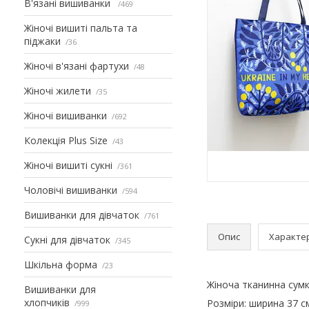
В'язані вишиванки
469
Жіночі вишиті пальта та
піджаки
36
Жіночі в'язані фартухи
48
Жіночі жилети
35
Жіночі вишиванки
692
Колекція Plus Size
43
Жіночі вишиті сукні
361
Чоловічі вишиванки
594
Вишиванки для дівчаток
761
Опис
Характе
Сукні для дівчаток
345
Шкільна форма
23
Жіноча тканинна сумка
Вишиванки для
хлопчиків
Розміри: ширина 37 с
999