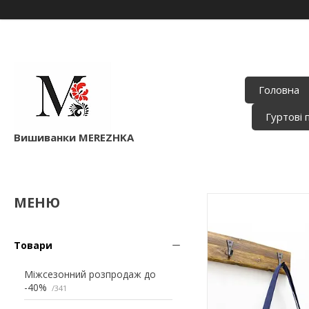
Головна
Гуртові 
Вишиванки MEREZHKA
Товари
Міжсезонний розпродаж до
-40%
341