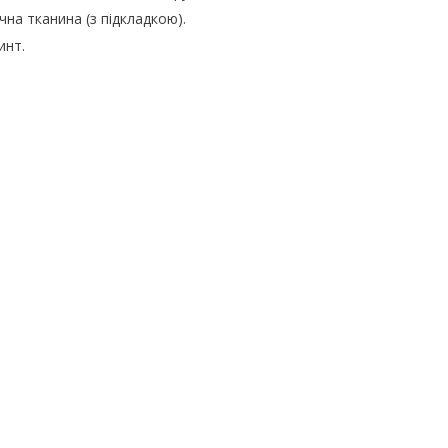
чна тканина (з підкладкою).
инт.