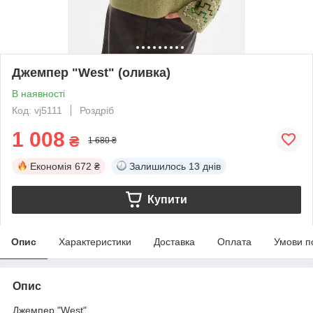
Джемпер "West" (оливка)
В наявності
Код: vj5111
Роздріб
1 008
₴
1 680 ₴
Економія
672 ₴
Залишилось
13 днів
Купити
Опис
Характеристики
Доставка
Оплата
Умови п
Опис
Джемпер "West"