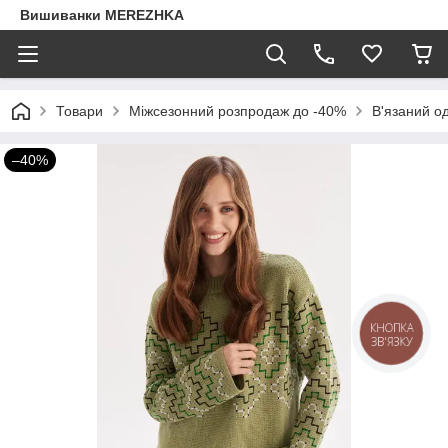
Вишиванки MEREZHKA
Товари
Міжсезонний розпродаж до -40%
В'язаний о
–40%
КНОПКА
ЗВ'ЯЗКУ