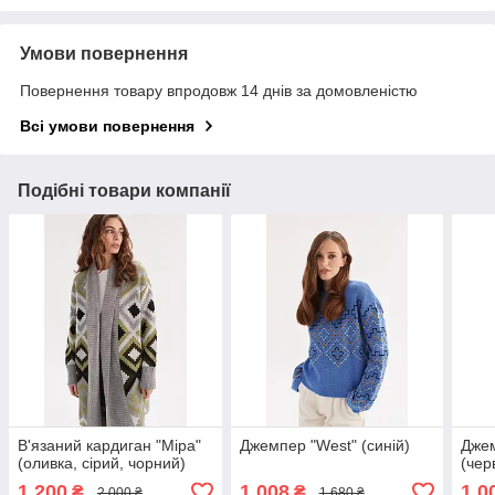
Умови повернення
Повернення товару впродовж 14 днів за домовленістю
Всі умови повернення
Подібні товари компанії
В'язаний кардиган "Міра"
Джемпер "West" (синій)
Джем
(оливка, сірий, чорний)
(чер
1 200
1 008
1 0
₴
₴
2 000 ₴
1 680 ₴