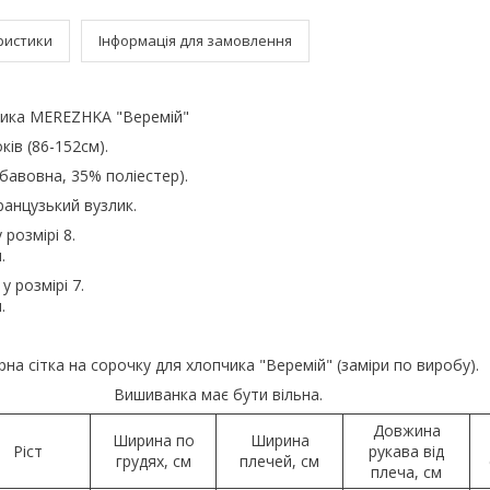
ристики
Інформація для замовлення
чика MEREZHKA "Веремій"
ків (86-152см).
 бавовна, 35% поліестер).
анцузький вузлик.
розмірі 8.
м.
 розмірі 7.
м.
рна сітка на сорочку для хлопчика "Веремій" (заміри по виробу).
Вишиванка має бути вільна.
Довжина
Ширина по
Ширина
Ріст
рукава від
грудях, см
плечей, см
плеча, см