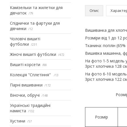
Камізельки та жилетки для
Опис
Характе
дівчаток
79
Спіднички та фартухи для
дівчинки
12
Вишиванка для хлоп
Розміри від 1 до 12 ро
Чоловічі вишиті
футболки
231
Тканина: поплін (65%
Вишивка машинна, фр
Жіночі вишиті футболки
472
На фото 1-5 модель у 
Вишиті корсети
88
Зріст хлопчика 128 с
На фото 6-10 модель у
Колекція "Сплетіння"
13
Зріст хлопчика 122 с
Парні вишиванки
172
Розмі
Віночки, обручі
148
Українські традиційні
намиста
132
Розмір
Хустини
57