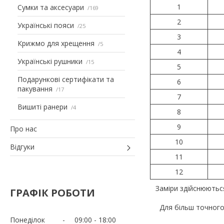
1
Сумки та аксесуари
169
2
Українські пояси
25
3
Крижмо для хрещення
5
4
Українські рушники
15
5
Подарункові сертифікати та
6
пакування
17
7
Вишиті ранери
4
8
9
Про нас
10
Відгуки
11
12
Заміри здійснюютьс
ГРАФІК РОБОТИ
Для більш точного
Понеділок
09:00
18:00