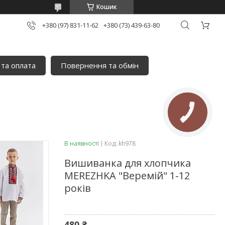
Кошик
+380 (97) 831-11-62
+380 (73) 439-63-80
 та оплата
Повернення та обмін
В наявності
Код:
kh978
Вишиванка для хлопчика
MEREZHKA "Веремій" 1-12
років
480 ₴