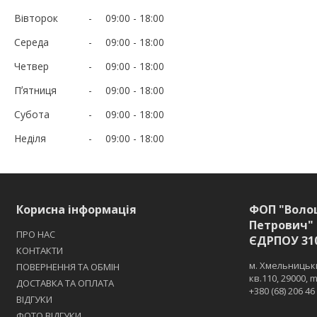
Вівторок
09:00
18:00
Середа
09:00
18:00
Четвер
09:00
18:00
Пʼятниця
09:00
18:00
Субота
09:00
18:00
Неділя
09:00
18:00
Корисна інформація
ФОП "Воло
Петрович" 
ПРО НАС
ЄДРПОУ 31
КОНТАКТИ
м. Хмельницьки
ПОВЕРНЕННЯ ТА ОБМІН
кв.110, 29000,
ДОСТАВКА ТА ОПЛАТА
+380 (68) 206 46
ВІДГУКИ
ФОТО ВІДГУКИ