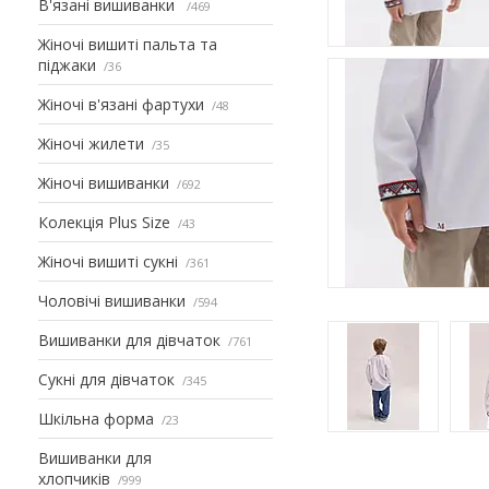
В'язані вишиванки
469
Жіночі вишиті пальта та
піджаки
36
Жіночі в'язані фартухи
48
Жіночі жилети
35
Жіночі вишиванки
692
Колекція Plus Size
43
Жіночі вишиті сукні
361
Чоловічі вишиванки
594
Вишиванки для дівчаток
761
Сукні для дівчаток
345
Шкільна форма
23
Вишиванки для
хлопчиків
999