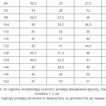
86
30,5
25
27,5
92
34
28
32
98
36,5
27,5
36
104
39
29,5
38,5
110
41
30
39
116
41
31
42
122
42
31
44,5
128
43,5
31,5
46
134
44,5
32,5
47
140
45
34,5
49
146
45
36
50
152
47
37
51
я по одному екземпляру кожного розміру вишиванки вручну, то
похибка +-2 см.
 підбору розміру ви можете звернутись за допомогою до наших 