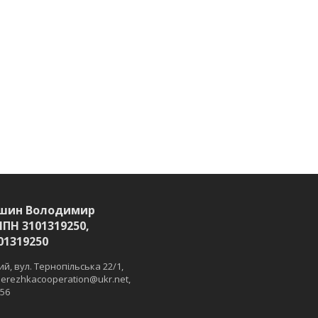
шин Володимир
ІПН 3101319250,
01319250
й, вул. Тернопільська 22/1,
 merezhkacooperation@ukr.net,
 56