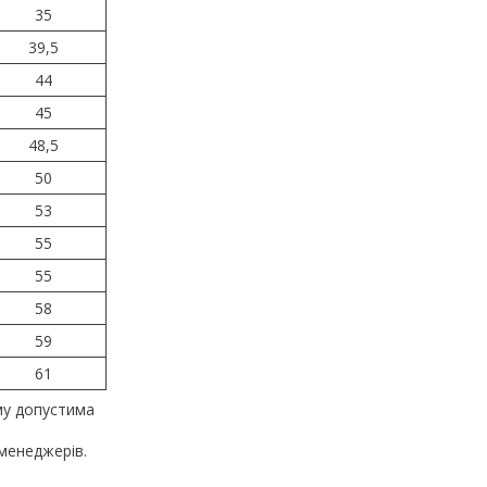
35
39,5
44
45
48,5
50
53
55
55
58
59
61
му допустима
менеджерів.