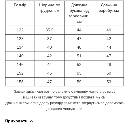
Розмір
Ширина по
Довжина
Довжина
грудях, см
рукава від
виробу, см
горловини,
см
122
35.5
44
40
128
37
47
42
134
40
48
44
140
42
51
47
146
44
52
48
152
45
53
50
158
47
59
53
Заміри здійснюються по одному екземпляру кожного розміру
вишиванки вручну, тому допустима похибка +-2 см.
Для більш точного підбору розміру ви можете звернутись за допомогою
до наших менеджерів.
Приховати