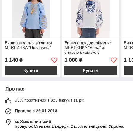
Вишиванка для дівчинки
Вишиванка для дівчинки
Виши
MEREZHKA "Незламна"
MEREZHKA "Анна" з
MER
синьою вишивкою
1 140
1 080
1 1
₴
₴
Купити
Купити
Про нас
99% позитивних з 385 відгуків за рік
Працює з 29.01.2018
м. Хмельницький
провулок Степана Бандери, 2a, Хмельницький, Україна