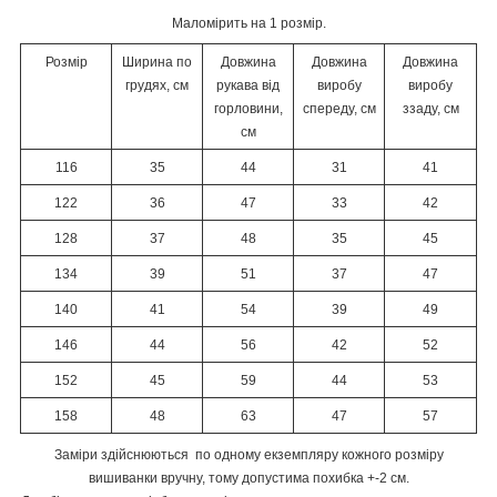
Маломірить на 1 розмір.
Розмір
Ширина по
Довжина
Довжина
Довжина
грудях, см
рукава від
виробу
виробу
горловини,
спереду, см
ззаду, см
см
116
35
44
31
41
122
36
47
33
42
128
37
48
35
45
134
39
51
37
47
140
41
54
39
49
146
44
56
42
52
152
45
59
44
53
158
48
63
47
57
Заміри здійснюються по одному екземпляру кожного розміру
вишиванки вручну, тому допустима похибка +-2 см.