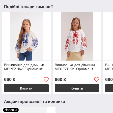
Подібні товари компанії
Вишиванка для дівчинки
Вишиванка для дівчинки
Виши
MEREZHKA "Орнамент"
MEREZHKA "Орнамент"
MER
660
660
660
₴
₴
Купити
Купити
Акційні пропозиції та новинки
Новинка