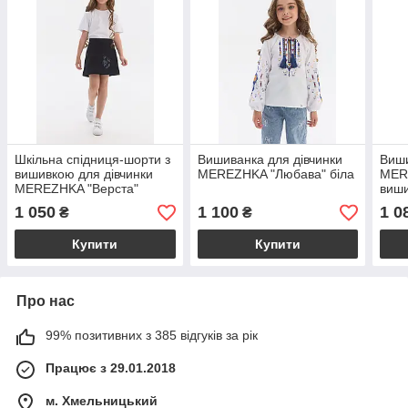
Шкільна спідниця-шорти з
Вишиванка для дівчинки
Виши
вишивкою для дівчинки
MEREZHKA "Любава" біла
MERE
MEREZHKA "Верста"
виш
(темно-синя)
1 050
1 100
1 0
₴
₴
Купити
Купити
Про нас
99% позитивних з 385 відгуків за рік
Працює з 29.01.2018
м. Хмельницький