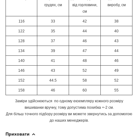
грудях, см
від горловини,
виробу, см
см
116
33
42
38
122
35
44
40
128
37
46
43
134
39
47
44
140
41
48
46
146
43
52
49
152
44.5
58
52
158
46
60
55
Заміри здійснюються по одному екземпляру кожного розміру
вишиванки вручну, тому допустима похибка +-2 см.
Для більш точного підбору розміру ви можете звернутись за допомогою
до наших менеджерів.
Приховати