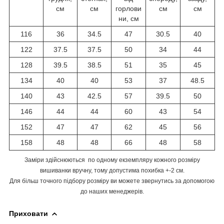
см
см
горлови
см
см
ни, см
116
36
34.5
47
30.5
40
122
37.5
37.5
50
34
44
128
39.5
38.5
51
35
45
134
40
40
53
37
48.5
140
43
42.5
57
39.5
50
146
44
44
60
43
54
152
47
47
62
45
56
158
48
48
66
48
58
Заміри здійснюються по одному екземпляру кожного розміру
вишиванки вручну, тому допустима похибка +-2 см.
Для більш точного підбору розміру ви можете звернутись за допомогою
до наших менеджерів.
Приховати