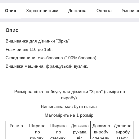
Опис
Характеристики
Доставка
Оплата
Умови п
Опис
Вишиванка для дівчинки "Зірка"
Розміри від 116 до 158.
Склад тканини: еко-бавовна (100% бавовна).
Вишивка машинна, французький вузлик.
Розмірна сітка на блузу для дівчинки "Зірка" (заміри по
виробу).
Вишиванка має бути вільна.
Маломірить на 1 розмір!
Розмір
Ширина
Ширина
Довжина
Довжина
Довжина
по
по
рукава
виробу
виробу
грудях,
стегнах,
від
спереду,
ззаду,