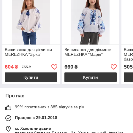
Вишиванка для дівчинки
Вишиванка для дівчинки
Виши
MEREZHKA "Зірка"
MEREZHKA "Марія"
MERE
баво
604
660
505
₴
₴
755 ₴
Купити
Купити
Про нас
99% позитивних з 385 відгуків за рік
Працює з 29.01.2018
м. Хмельницький