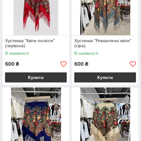
Хустинка "Квіти полісся"
Хустинка "Романтичні квіти"
(червона)
(сіра)
В наявності
В наявності
600
600
₴
₴
Купити
Купити