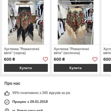
Хустинка "Романтичні
Хустинка "Романтичні
Хуст
квіти" (чорна)
квіти" (молочна)
квіти
600
600
600
₴
₴
Купити
Купити
Про нас
99% позитивних з 385 відгуків за рік
Працює з 29.01.2018
м. Хмельницький