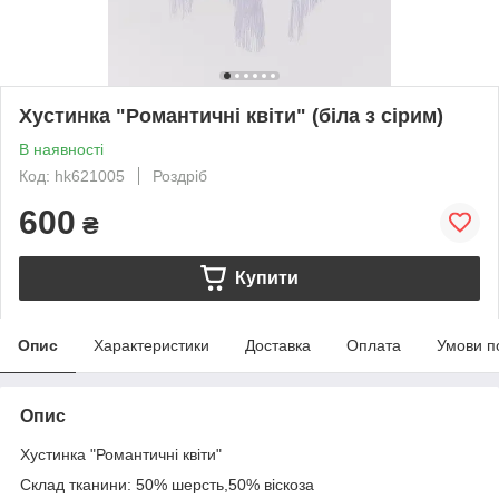
Хустинка "Романтичні квіти" (біла з сірим)
В наявності
Код: hk621005
Роздріб
600
₴
Купити
Опис
Характеристики
Доставка
Оплата
Умови п
Опис
Хустинка "Романтичні квіти"
Склад тканини: 50% шерсть,50% віскоза