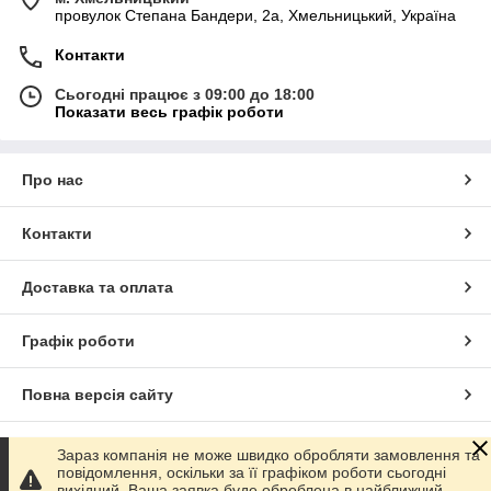
провулок Степана Бандери, 2a, Хмельницький, Україна
Контакти
Сьогодні працює з 09:00 до 18:00
Показати весь графік роботи
Про нас
Контакти
Доставка та оплата
Графік роботи
Повна версія сайту
Сайт створено на маркетплейсі
Prom.ua
Зараз компанія не може швидко обробляти замовлення та
повідомлення, оскільки за її графіком роботи сьогодні
вихідний. Ваша заявка буде оброблена в найближчий