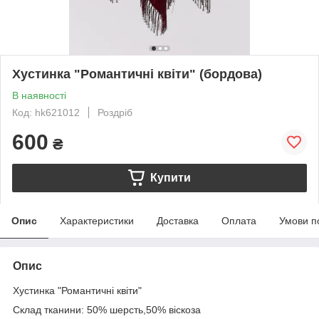
Хустинка "Романтичні квіти" (бордова)
В наявності
Код: hk621012
Роздріб
600
₴
Купити
Опис
Характеристики
Доставка
Оплата
Умови п
Опис
Хустинка "Романтичні квіти"
Склад тканини: 50% шерсть,50% віскоза