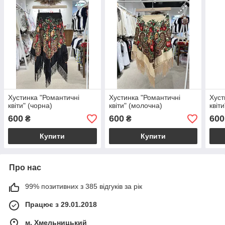
Хустинка "Романтичні
Хустинка "Романтичні
Хуст
квіти" (чорна)
квіти" (молочна)
квіти
600
600
600
₴
₴
Купити
Купити
Про нас
99% позитивних з 385 відгуків за рік
Працює з 29.01.2018
м. Хмельницький