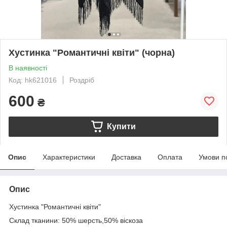
Хустинка "Романтичні квіти" (чорна)
В наявності
Код: hk621016
Роздріб
600
₴
Купити
Опис
Характеристики
Доставка
Оплата
Умови п
Опис
Хустинка "Романтичні квіти"
Склад тканини: 50% шерсть,50% віскоза