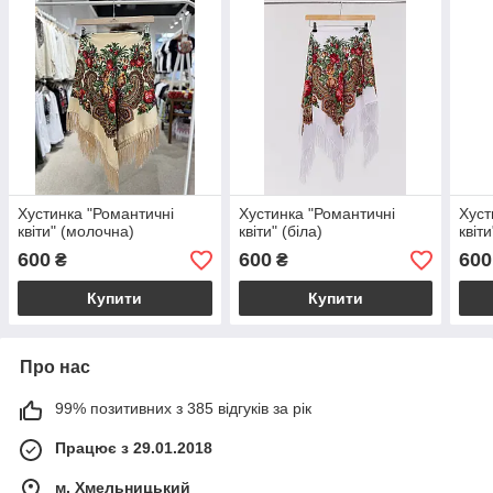
Хустинка "Романтичні
Хустинка "Романтичні
Хуст
квіти" (молочна)
квіти" (біла)
квіт
600
600
600
₴
₴
Купити
Купити
Про нас
99% позитивних з 385 відгуків за рік
Працює з 29.01.2018
м. Хмельницький