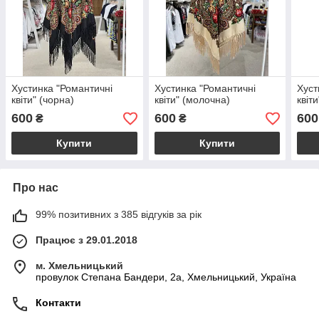
Хустинка "Романтичні
Хустинка "Романтичні
Хуст
квіти" (чорна)
квіти" (молочна)
квіт
600
600
600
₴
₴
Купити
Купити
Про нас
99% позитивних з 385 відгуків за рік
Працює з 29.01.2018
м. Хмельницький
провулок Степана Бандери, 2a, Хмельницький, Україна
Контакти