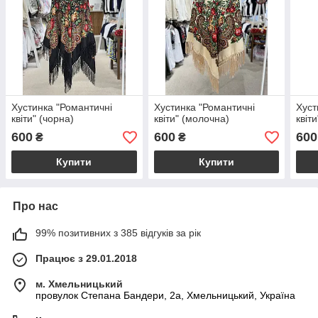
Хустинка "Романтичні
Хустинка "Романтичні
Хуст
квіти" (чорна)
квіти" (молочна)
квіт
600
600
600
₴
₴
Купити
Купити
Про нас
99% позитивних з 385 відгуків за рік
Працює з 29.01.2018
м. Хмельницький
провулок Степана Бандери, 2a, Хмельницький, Україна