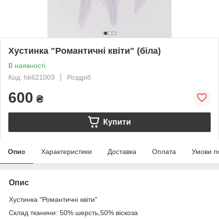
Хустинка "Романтичні квіти" (біла)
В наявності
Код: hk621003
Роздріб
600
₴
Купити
Опис
Характеристики
Доставка
Оплата
Умови п
Опис
Хустинка "Романтичні квіти"
Склад тканини: 50% шерсть,50% віскоза