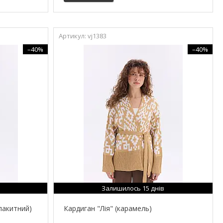
vj1383
–40%
–40%
Залишилось 15 днів
лакитний)
Кардиган "Лія" (карамель)