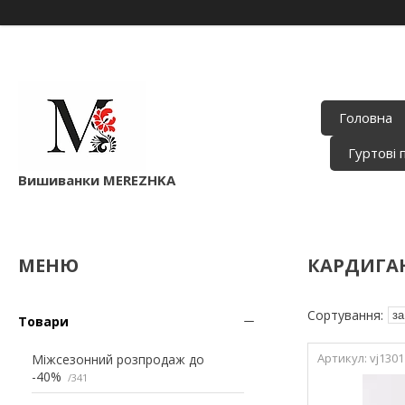
Головна
Гуртові 
Вишиванки MEREZHKA
КАРДИГАН
Товари
vj1301
Міжсезонний розпродаж до
-40%
341