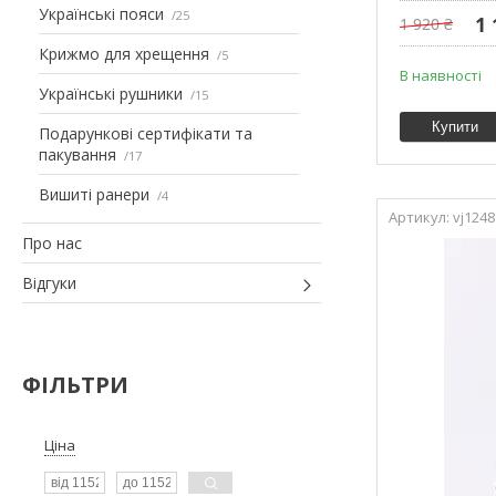
Українські пояси
25
1 
1 920 ₴
Крижмо для хрещення
5
В наявності
Українські рушники
15
Купити
Подарункові сертифікати та
пакування
17
Вишиті ранери
4
vj1248
Про нас
Відгуки
ФІЛЬТРИ
Ціна