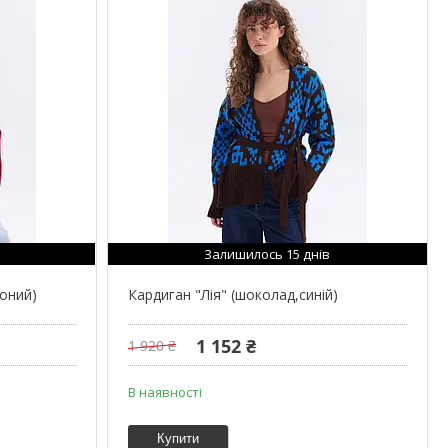
Залишилось 15 днів
воний)
Кардиган "Лія" (шоколад,синій)
1 152 ₴
1 920 ₴
В наявності
Купити