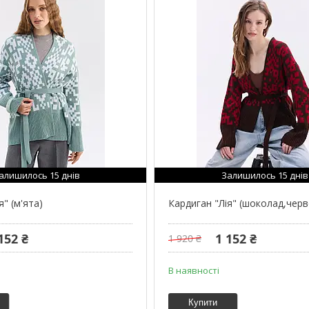
алишилось 15 днів
Залишилось 15 днів
я" (м'ята)
Кардиган "Лія" (шоколад,чер
152 ₴
1 152 ₴
1 920 ₴
В наявності
Купити