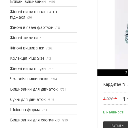
В'язані вишиванки
469
Жіночі вишиті пальта та
піджаки
36
Жіночі в'язані фартухи
48
Жіночі жилети
35
Жіночі вишиванки
692
Колекція Plus Size
43
Жіночі вишиті сукні
361
З
Чоловічі вишиванки
594
Кардиган "Лі
Вишиванки для дівчаток
761
1 
1 920 ₴
Сукні для дівчаток
345
Шкільна форма
23
В наявності
Вишиванки для хлопчиків
999
Купити