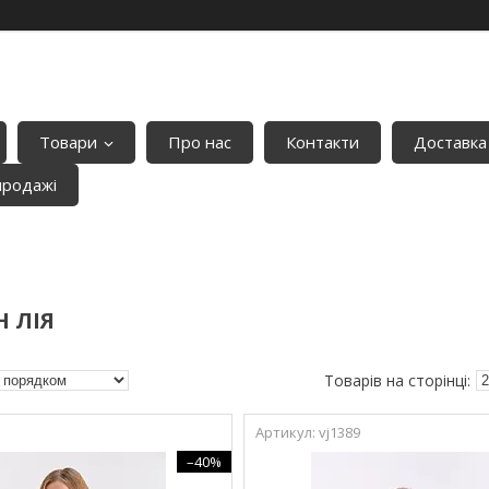
Товари
Про нас
Контакти
Доставка
продажі
 ЛІЯ
vj1389
–40%