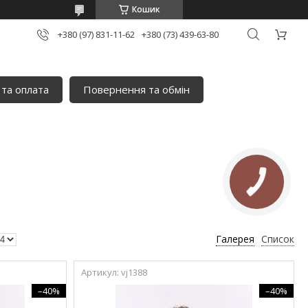
Кошик
+380 (97) 831-11-62
+380 (73) 439-63-80
 та оплата
Повернення та обмін
Галерея
Список
vj1388
–40%
–40%