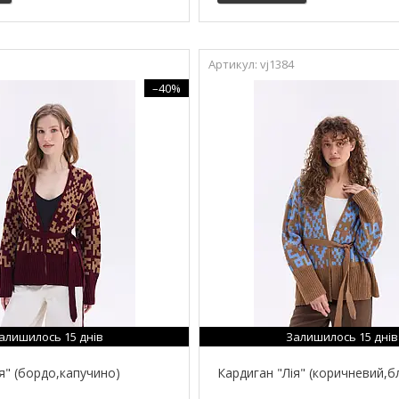
vj1384
–40%
алишилось 15 днів
Залишилось 15 днів
я" (бордо,капучино)
Кардиган "Лія" (коричневий,б