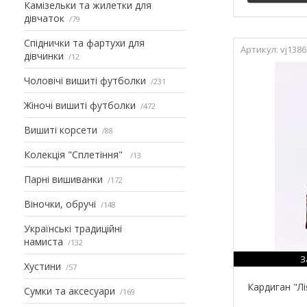
Камізельки та жилетки для
дівчаток
79
Спіднички та фартухи для
vj1386
дівчинки
12
Чоловічі вишиті футболки
231
Жіночі вишиті футболки
472
Вишиті корсети
88
Колекція "Сплетіння"
13
Парні вишиванки
172
Віночки, обручі
148
Українські традиційні
намиста
132
З
Хустини
57
Кардиган "Лі
Сумки та аксесуари
169