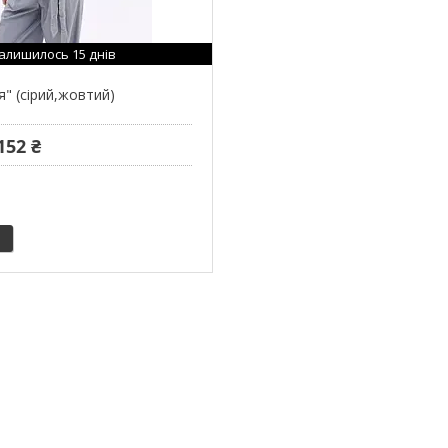
алишилось 15 днів
я" (сірий,жовтий)
152 ₴