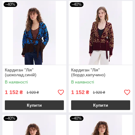
–40%
–40%
Кардиган "Лія"
Кардиган "Лія"
(шоколад,синій)
(бордо,капучино)
В наявності
В наявності
1 152
1 152
₴
₴
1 920 ₴
1 920 ₴
Купити
Купити
–40%
–40%