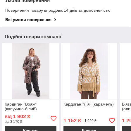
Умови повернення
Повернення товару впродовж 14 днів за домовленістю
Всі умови повернення
Подібні товари компанії
Кардиган "Вояж"
Кардиган "Лія" (карамель)
В'яз
(капучино-білий)
(оли
1 902
від
₴
1 152
1 2
₴
1 920 ₴
від 3 170 ₴
Купити
Купити