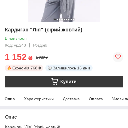
Кардиган "Лія" (сірий,жовтий)
В наявності
Код: vj1248
Роздріб
1 152
₴
1 920 ₴
Економія
768 ₴
Залишилось
16 днів
Купити
Опис
Характеристики
Доставка
Оплата
Умови п
Опис
Кардиган "Лія" (сірий,жовтий)