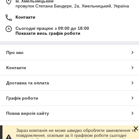
м. Хмельницький
провулок Степана Бандери, 2a, Хмельницький, Україна
Контакти
Сьогодні працює з 09:00 до 18:00
Показати весь графік роботи
Про нас
Контакти
Доставка та оплата
Графік роботи
Повна версія сайту
Сайт створено на маркетплейсі
Prom.ua
Зараз компанія не може швидко обробляти замовлення та
повідомлення, оскільки за її графіком роботи сьогодні