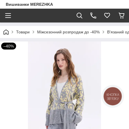
Вишиванки MEREZHKA
Товари
Міжсезонний розпродаж до -40%
В'язаний о
–40%
КНОПКА
ЗВ'ЯЗКУ