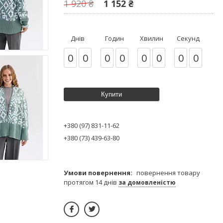
1 920 ₴
1 152 ₴
Днів
Годин
Хвилин
Секунд
0
0
0
0
0
0
0
0
Купити
+380 (97) 831-11-62
+380 (73) 439-63-80
повернення товару
протягом 14 днів
за домовленістю