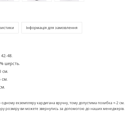
ристики
Інформація для замовлення
)
 42-48.
0% шерсть.
 см.
 см.
см.
 одному екземпляру кардигана вручну, тому допустима похибка +-2 см.
ору розміру ви можете звернутись за допомогою до наших менеджерів.