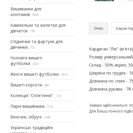
Вишиванки для
хлопчиків
999
Камізельки та жилетки для
Опис
Характе
дівчаток
79
Спіднички та фартухи для
дівчинки
12
Кардиган "Лія" (м'ята
Розмір універсальний
Чоловічі вишиті
футболки
231
Склад - 50% акрил, 5
Ширина по грудях - 50
Жіночі вишиті футболки
472
Довжина по спині - 75
Вишиті корсети
88
Довжина рукава - 78 
Колекція "Сплетіння"
13
Заміри здійснюються по
Парні вишиванки
172
Для більш точного підб
Віночки, обручі
148
Українські традиційні