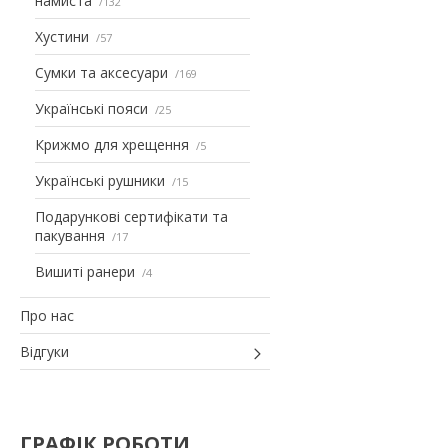
намиста
132
Хустини
57
Сумки та аксесуари
169
Українські пояси
25
Крижмо для хрещення
5
Українські рушники
15
Подарункові сертифікати та
пакування
17
Вишиті ранери
4
Про нас
Відгуки
ГРАФІК РОБОТИ