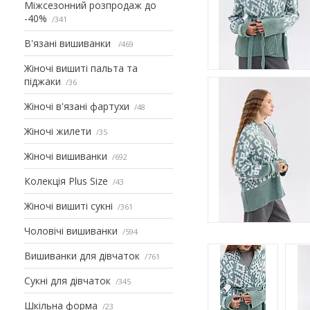
Міжсезонний розпродаж до
-40%
341
В'язані вишиванки
469
Жіночі вишиті пальта та
піджаки
36
Жіночі в'язані фартухи
48
Жіночі жилети
35
Жіночі вишиванки
692
Колекція Plus Size
43
Жіночі вишиті сукні
361
Чоловічі вишиванки
594
Вишиванки для дівчаток
761
Сукні для дівчаток
345
Шкільна форма
23