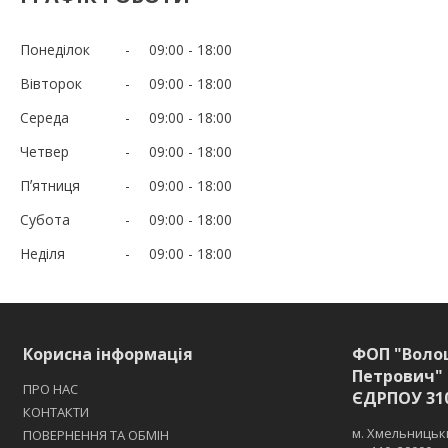
Понеділок
09:00
18:00
Вівторок
09:00
18:00
Середа
09:00
18:00
Четвер
09:00
18:00
Пʼятниця
09:00
18:00
Субота
09:00
18:00
Неділя
09:00
18:00
Корисна інформація
ФОП "Воло
Петрович" 
ПРО НАС
ЄДРПОУ 31
КОНТАКТИ
м. Хмельницьки
ПОВЕРНЕННЯ ТА ОБМІН