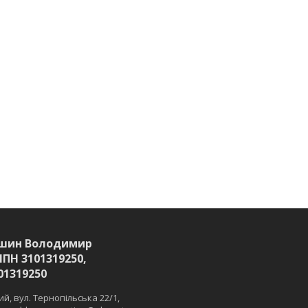
шин Володимир
ІПН 3101319250,
01319250
й, вул. Тернопільська 22/1,