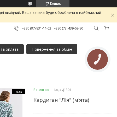
Кошик
дні вихідний. Ваша заявка буде оброблена в найближчий
+380 (97) 831-11-62
+380 (73) 439-63-80
 та оплата
Повернення та обмін
В наявності
Код:
vj1301
–40%
Кардиган "Лія" (м'ята)