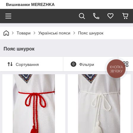
Вишиванки MEREZHKA
Товари
Українські пояси
Пояс шнурок
Пояс шнурок
Сортування
0
Фільтри
КНОПКА
ЗВ'ЯЗКУ