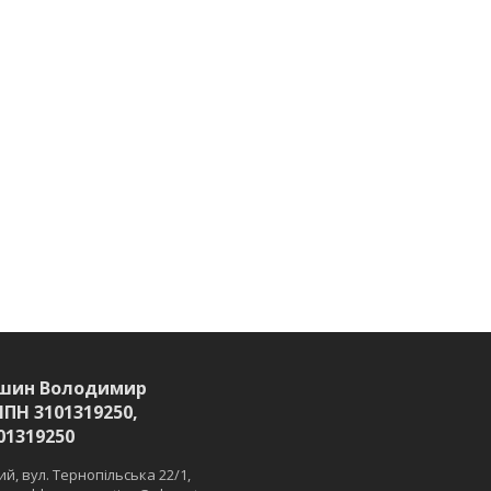
шин Володимир
ІПН 3101319250,
01319250
й, вул. Тернопільська 22/1,