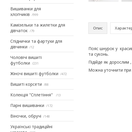
Вишиванки для
хлопчиків
999
Камізельки та жилетки для
Опис
Характе
дівчаток
79
Спіднички та фартухи для
дівчинки
12
Пояс шнурок у краси
та суконь.
Чоловічі вишиті
Підійде як дорослим ,
футболки
231
Можна уточнити при 
Жіночі вишиті футболки
472
Вишиті корсети
88
Колекція "Сплетіння"
13
Парні вишиванки
172
Віночки, обручі
148
Українські традиційні