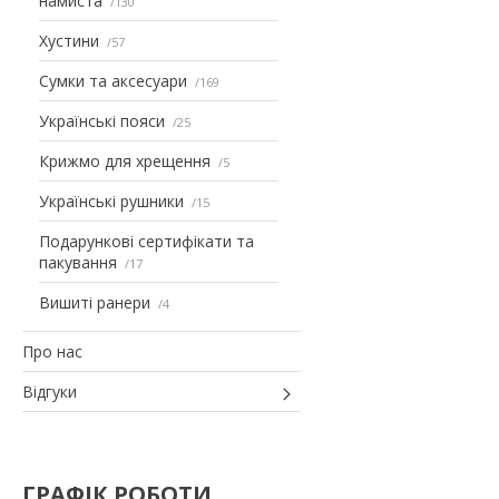
намиста
130
Хустини
57
Сумки та аксесуари
169
Українські пояси
25
Крижмо для хрещення
5
Українські рушники
15
Подарункові сертифікати та
пакування
17
Вишиті ранери
4
Про нас
Відгуки
ГРАФІК РОБОТИ