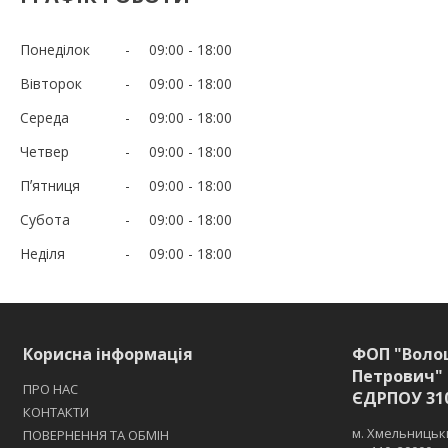
Понеділок
09:00
18:00
Вівторок
09:00
18:00
Середа
09:00
18:00
Четвер
09:00
18:00
Пʼятниця
09:00
18:00
Субота
09:00
18:00
Неділя
09:00
18:00
Корисна інформація
ФОП "Воло
Петрович" 
ПРО НАС
ЄДРПОУ 31
КОНТАКТИ
м. Хмельницьки
ПОВЕРНЕННЯ ТА ОБМІН