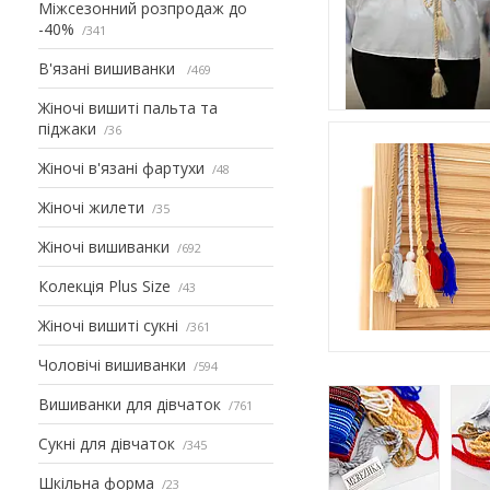
Міжсезонний розпродаж до
-40%
341
В'язані вишиванки
469
Жіночі вишиті пальта та
піджаки
36
Жіночі в'язані фартухи
48
Жіночі жилети
35
Жіночі вишиванки
692
Колекція Plus Size
43
Жіночі вишиті сукні
361
Чоловічі вишиванки
594
Вишиванки для дівчаток
761
Сукні для дівчаток
345
Шкільна форма
23