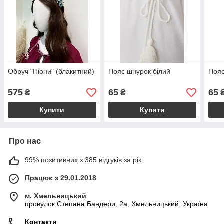
Обруч "Піони" (блакитний)
Пояс шнурок білий
Пояс
575
65
65
₴
₴
Купити
Купити
Про нас
99% позитивних з 385 відгуків за рік
Працює з 29.01.2018
м. Хмельницький
провулок Степана Бандери, 2a, Хмельницький, Україна
Контакти