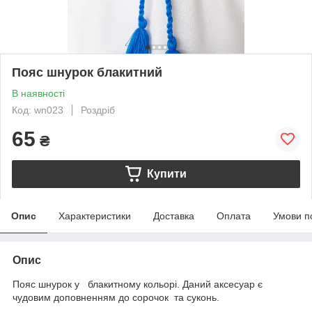
Пояс шнурок блакитний
В наявності
Код: wn023
Роздріб
65
₴
Купити
Опис
Характеристики
Доставка
Оплата
Умови п
Опис
Пояс шнурок у блакитному кольорі. Даний аксесуар є
чудовим доповненням до сорочок та суконь.