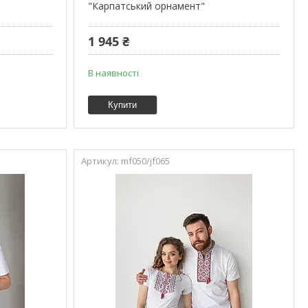
"Карпатський орнамент"
1 945 ₴
В наявності
Купити
mf050/jf065