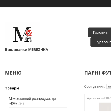
Головна
Гуртові 
Вишиванки MEREZHKA
ПАРНІ ФУ
Товари
mf187/
Міжсезонний розпродаж до
-40%
341