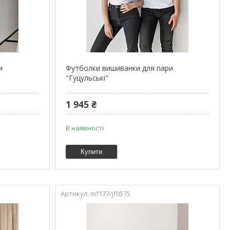
и
Футболки вишиванки для пари
"Гуцульські"
1 945 ₴
В наявності
Купити
mf177/jf0575