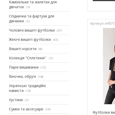
Камізельки та жилетки для
дівчаток
79
Спіднички та фартухи для
дівчинки
12
mf077
Чоловічі вишиті футболки
231
Жіночі вишиті футболки
472
Вишиті корсети
88
Колекція "Сплетіння"
13
Парні вишиванки
172
Віночки, обручі
148
Українські традиційні
намиста
130
Хустини
57
Сумки та аксесуари
169
Футболки ви