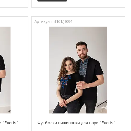
mf161/jf094
 "Елегія"
Футболки вишиванки для пари "Елегія"