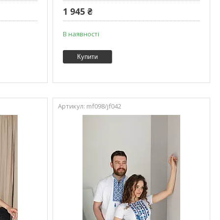
1 945 ₴
В наявності
Купити
mf098/jf042