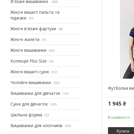
В'язані вишиванки
469
Жіночі вишиті пальта та
піджаки
36
Жіночі в'язані фартухи
48
Жіночі жилети
35
Жіночі вишиванки
692
Колекція Plus Size
43
Жіночі вишиті сукні
361
Чоловічі вишиванки
594
Футболки ви
Вишиванки для дівчаток
761
1 945 ₴
Сукні для дівчаток
345
Шкільна форма
23
В наявності
Вишиванки для хлопчиків
999
Купити