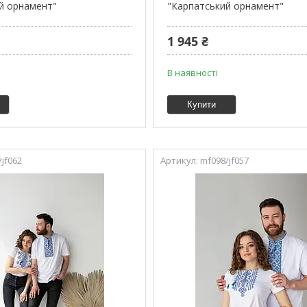
й орнамент"
"Карпатський орнамент"
1 945 ₴
В наявності
Купити
jf062
mf098/jf057