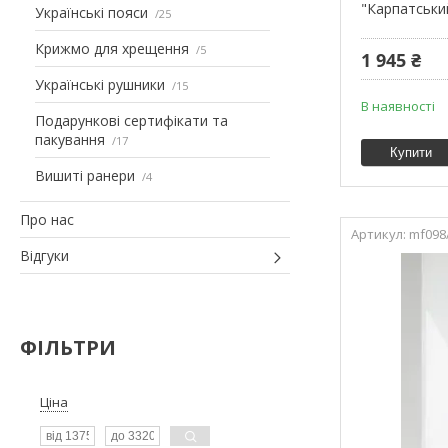
"Карпатськи
Українські пояси
25
Крижмо для хрещення
5
1 945 ₴
Українські рушники
15
В наявності
Подарункові сертифікати та
пакування
17
Купити
Вишиті ранери
4
Про нас
mf098/
Відгуки
ФІЛЬТРИ
Ціна