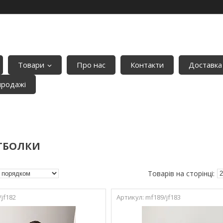
Товари
Про нас
Контакти
Доставка
продажі
ТБОЛКИ
jf182
mf189/jf183