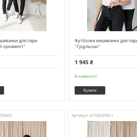
шиванки для пари
Футболки вишиванки для пар
й орнамент"
"Гуцульські"
1 945 ₴
В наявності
Купити
/jf0652
mf160/jf0651