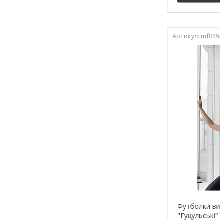
mf049
Футболки ви
"Гуцульські"