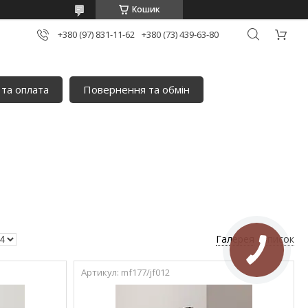
Кошик
+380 (97) 831-11-62
+380 (73) 439-63-80
 та оплата
Повернення та обмін
Галерея
Список
mf177/jf012