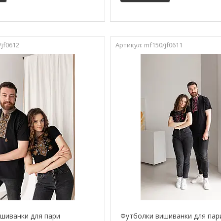
/jf0612
mf150/jf0611
шиванки для пари
Футболки вишиванки для пар