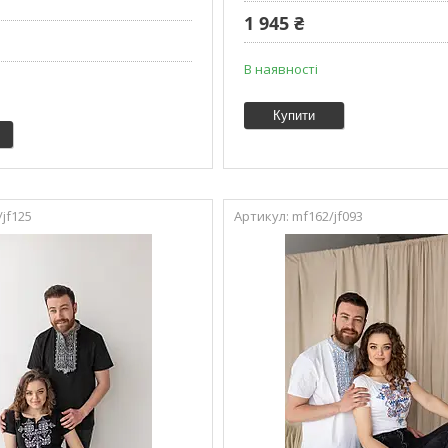
1 945 ₴
В наявності
Купити
jf125
mf162/jf093