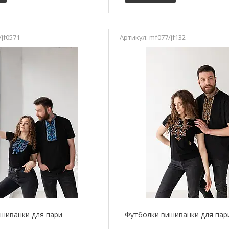
/jf0571
mf077/jf132
шиванки для пари
Футболки вишиванки для пари