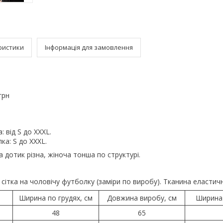
ристики
Інформація для замовлення
грн
 від S до XXXL.
ка: S до XXXL.
дотик різна, жіноча тонша по структурі.
 сітка на чоловічу футболку (заміри по виробу). Тканина еластичн
Ширина по грудях, см
Довжина виробу, см
Ширина 
48
65