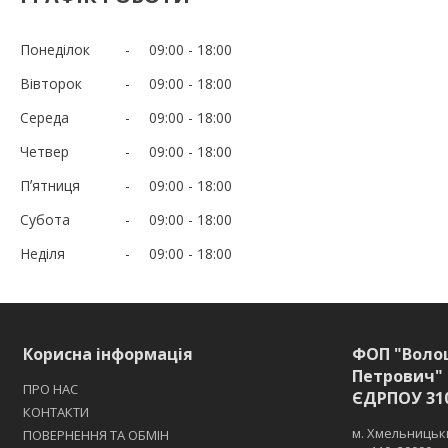
Понеділок
09:00
18:00
Вівторок
09:00
18:00
Середа
09:00
18:00
Четвер
09:00
18:00
Пʼятниця
09:00
18:00
Субота
09:00
18:00
Неділя
09:00
18:00
Корисна інформація
ФОП "Воло
Петрович" 
ПРО НАС
ЄДРПОУ 31
КОНТАКТИ
м. Хмельницьки
ПОВЕРНЕННЯ ТА ОБМІН