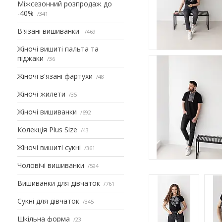
Міжсезонний розпродаж до
-40%
341
В'язані вишиванки
469
Жіночі вишиті пальта та
піджаки
36
Жіночі в'язані фартухи
48
Жіночі жилети
35
Жіночі вишиванки
692
Колекція Plus Size
43
Жіночі вишиті сукні
361
Чоловічі вишиванки
594
Вишиванки для дівчаток
761
Сукні для дівчаток
345
Шкільна форма
23