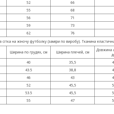
52
66
55
68
56
71
59
73
62
76
а сітка на жіночу футболку (заміри по виробу). Тканина еластична
Довжина ф
Ширина по грудях, см
Ширина плечей, см
д
40
35,5
4
43.5
38,8
4
46
43
4
52
45,5
5
53.5
45,5
5
55
47
5