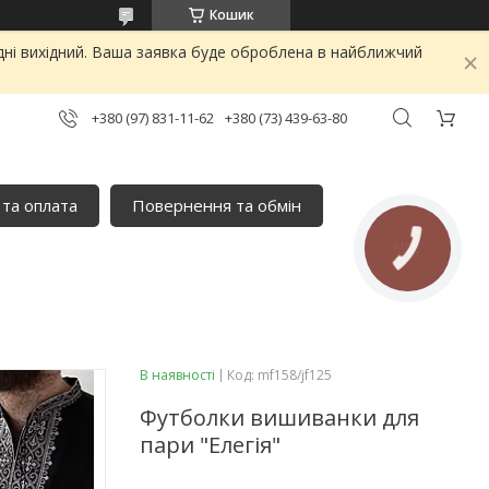
Кошик
дні вихідний. Ваша заявка буде оброблена в найближчий
+380 (97) 831-11-62
+380 (73) 439-63-80
 та оплата
Повернення та обмін
КНОПКА
ЗВ'ЯЗКУ
В наявності
Код:
mf158/jf125
Футболки вишиванки для
пари "Елегія"