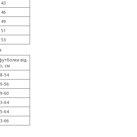
43
46
49
51
53
.
утболки від-
о, см
8-54
9-56
9-60
3-64
5-64
3-66