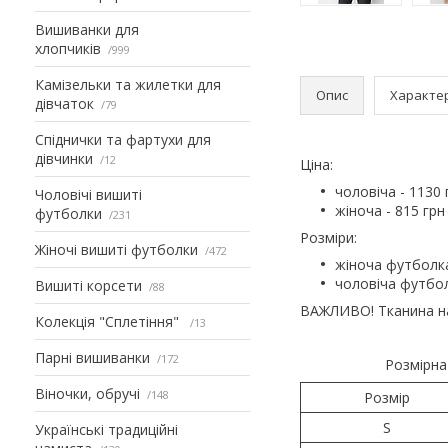
Вишиванки для
хлопчиків
999
Камізельки та жилетки для
Опис
Характе
дівчаток
79
Спіднички та фартухи для
дівчинки
12
Ціна:
чоловіча - 1130 
Чоловічі вишиті
жіноча - 815 грн
футболки
231
Розміри:
Жіночі вишиті футболки
472
жіноча футболка:
чоловіча футбол
Вишиті корсети
88
ВАЖЛИВО! Тканина на 
Колекція "Сплетіння"
13
Парні вишиванки
172
Розмірна
Віночки, обручі
148
Розмір
S
Українські традиційні