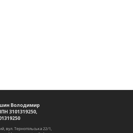
шин Володимир
ІПН 3101319250,
01319250
й, вул. Тернопільська 22/1,