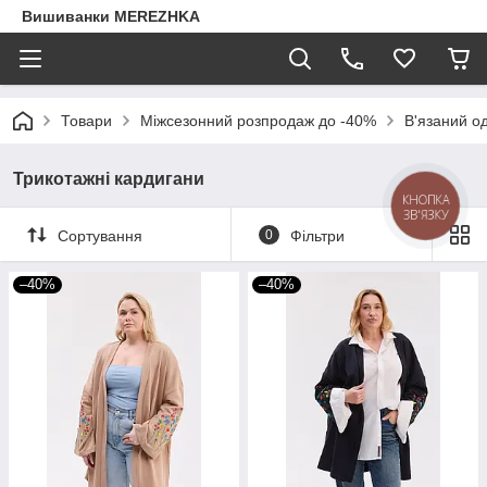
Вишиванки MEREZHKA
Товари
Міжсезонний розпродаж до -40%
В'язаний о
Трикотажні кардигани
КНОПКА
ЗВ'ЯЗКУ
Сортування
0
Фільтри
–40%
–40%