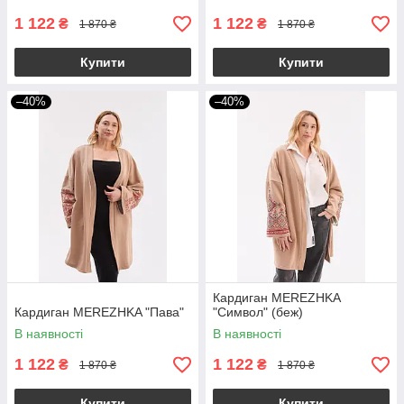
1 122
1 122
₴
₴
1 870 ₴
1 870 ₴
Купити
Купити
–40%
–40%
Кардиган MEREZHKA
Кардиган MEREZHKA "Пава"
"Символ" (беж)
В наявності
В наявності
1 122
1 122
₴
₴
1 870 ₴
1 870 ₴
Купити
Купити