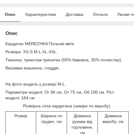
Опис
Характеристики
Доставка
Оплата
Умови п
Опис
Кардиган MEREZHKA Польові квіти
Розміри: XS-S M-L XL-XXL.
Тканина: трикотаж тринитка (65% бавовна, 35% поліестер).
Вишивка машинна, гладдю.
На фото модель у розмірі M-L.
Параметри моделі: Ог 96 см, От 75 см, Об 100 см. Ріст
моделі: 164 см
Розмірна сітка кардигана (заміри по виробу).
Розмір
Ширина по
Довжина
Довжина
грудях, см
рукава від
виробу, см
горловини,
см