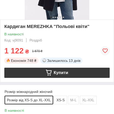
Кардиган MEREZHKA "Польові квіти"
В наявності
Код: vj9091
Роздріб
1 122
₴
1 870 ₴
Економія
748 ₴
Залишилось
13 днів
Купити
Розмір міжнародний жіночий
Розмір від XS-S до XL-XXL
XS-S
M-L
XL-XXL
В наявності