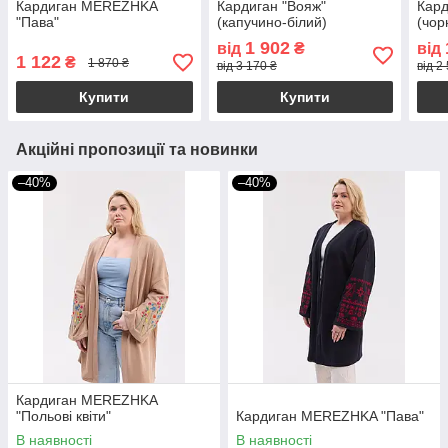
Кардиган MEREZHKA
Кардиган "Вояж"
Кард
"Пава"
(капучино-білий)
(чор
1 902
від
₴
від
1 122
₴
1 870 ₴
від 3 170 ₴
від 2
Купити
Купити
Акційні пропозиції та новинки
–40%
–40%
Кардиган MEREZHKA
"Польові квіти"
Кардиган MEREZHKA "Пава"
В наявності
В наявності