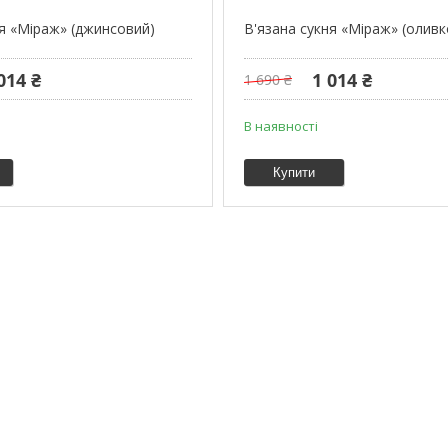
ня «Міраж» (джинсовий)
В'язана сукня «Міраж» (олив
014 ₴
1 014 ₴
1 690 ₴
В наявності
Купити