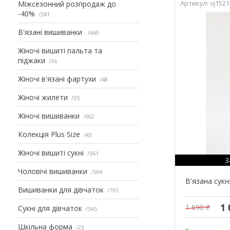
vj1521
Міжсезонний розпродаж до
-40%
341
В'язані вишиванки
469
Жіночі вишиті пальта та
піджаки
36
Жіночі в'язані фартухи
48
Жіночі жилети
35
Жіночі вишиванки
692
Колекція Plus Size
43
Жіночі вишиті сукні
361
З
Чоловічі вишиванки
594
В'язана сукн
Вишиванки для дівчаток
761
1 
1 690 ₴
Сукні для дівчаток
345
Шкільна форма
23