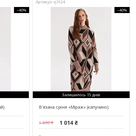
vj1524
–40%
–40%
Залишилось 15 днів
ий)
В'язана сукня «Міраж» (капучино)
1 014 ₴
1 690 ₴