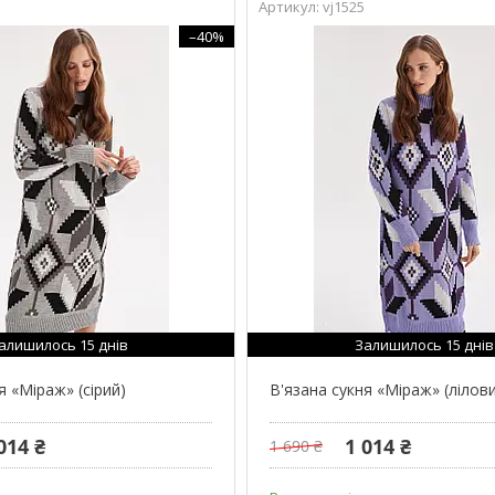
vj1525
–40%
алишилось 15 днів
Залишилось 15 днів
я «Міраж» (сірий)
В'язана сукня «Міраж» (лілов
014 ₴
1 014 ₴
1 690 ₴