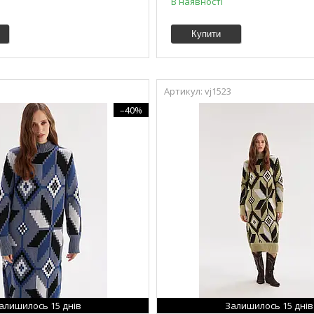
В наявності
Купити
vj1523
–40%
алишилось 15 днів
Залишилось 15 днів