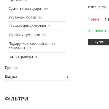
В'язана сук
Сумки та аксесуари
169
Українські пояси
25
1 
1 690 ₴
Крижмо для хрещення
5
В наявності
Українські рушники
15
Купити
Подарункові сертифікати та
пакування
17
Вишиті ранери
4
Про нас
Відгуки
ФІЛЬТРИ