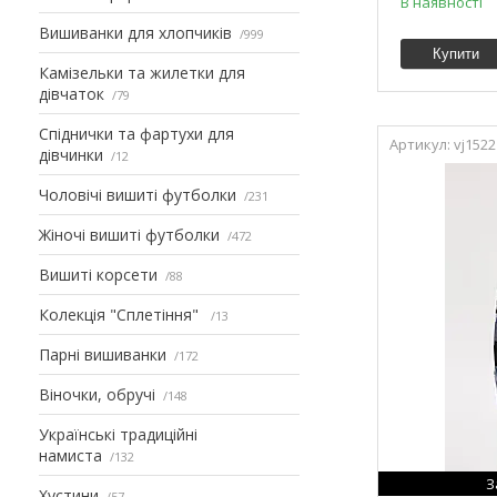
В наявності
Вишиванки для хлопчиків
999
Купити
Камізельки та жилетки для
дівчаток
79
Спіднички та фартухи для
vj1522
дівчинки
12
Чоловічі вишиті футболки
231
Жіночі вишиті футболки
472
Вишиті корсети
88
Колекція "Сплетіння"
13
Парні вишиванки
172
Віночки, обручі
148
Українські традиційні
намиста
132
З
Хустини
57