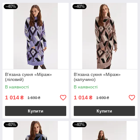
–40%
–40%
В'язана сукня «Міраж»
В'язана сукня «Міраж»
(ліловий)
(капучино)
В наявності
В наявності
1 014
1 014
₴
₴
1 690 ₴
1 690 ₴
Купити
Купити
–40%
–40%