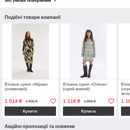
Всі умови повернення
Подібні товари компанії
В'язана сукня «Міраж»
В'язана сукня «Олена»
В'яз
(оливковий)
(сірий,жовтий)
(чор
зеле
1 014
1 116
1 1
₴
₴
1 690 ₴
1 860 ₴
Купити
Купити
Акційні пропозиції та новинки