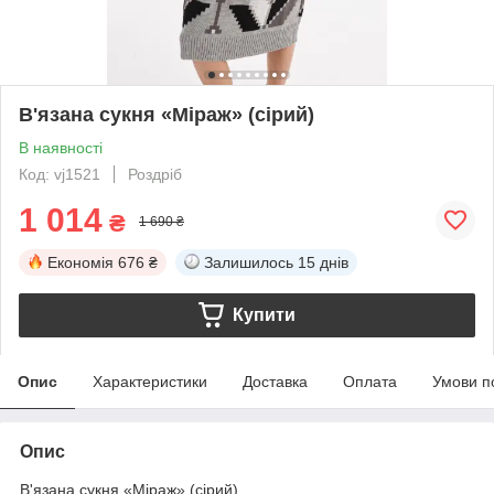
В'язана сукня «Міраж» (сірий)
В наявності
Код: vj1521
Роздріб
1 014
₴
1 690 ₴
Економія
676 ₴
Залишилось
15 днів
Купити
Опис
Характеристики
Доставка
Оплата
Умови п
Опис
В'язана сукня «Міраж» (сірий)