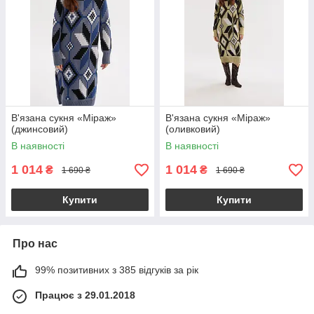
В'язана сукня «Міраж»
В'язана сукня «Міраж»
(джинсовий)
(оливковий)
В наявності
В наявності
1 014
1 014
₴
₴
1 690 ₴
1 690 ₴
Купити
Купити
Про нас
99% позитивних з 385 відгуків за рік
Працює з 29.01.2018