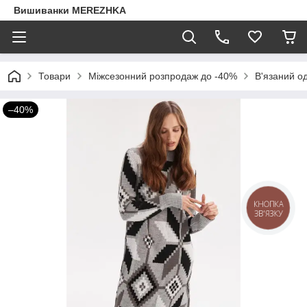
Вишиванки MEREZHKA
Товари
Міжсезонний розпродаж до -40%
В'язаний о
–40%
КНОПКА
ЗВ'ЯЗКУ