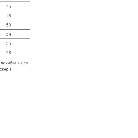
45
48
50
54
55
58
похибка +-2 см.
джерів.