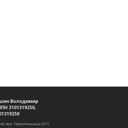
шин Володимир
ІПН 3101319250,
01319250
й, вул. Тернопільська 22/1,