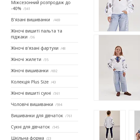
Міжсезонний розпродаж до
-40%
341
В'язані вишиванки
469
Жіночі вишиті пальта та
піджаки
36
Жіночі в'язані фартухи
48
Жіночі жилети
35
Жіночі вишиванки
692
Колекція Plus Size
43
Жіночі вишиті сукні
361
Чоловічі вишиванки
594
Вишиванки для дівчаток
761
Сукні для дівчаток
345
Шкільна форма
23