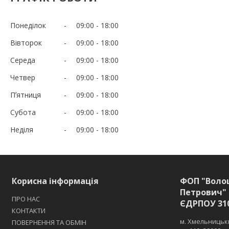
Понеділок
09:00
18:00
Вівторок
09:00
18:00
Середа
09:00
18:00
Четвер
09:00
18:00
Пʼятниця
09:00
18:00
Субота
09:00
18:00
Неділя
09:00
18:00
Корисна інформація
ФОП "Воло
Петрович" 
ПРО НАС
ЄДРПОУ 31
КОНТАКТИ
м. Хмельницьки
ПОВЕРНЕННЯ ТА ОБМІН