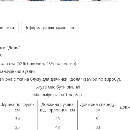
ристики
Інформація для замовлення
нки "Доля"
8.
олотно (52% бавовна, 48% поліестер).
анцузький вузлик.
змірна сітка на блузу для дівчинки "Доля" (заміри по виробу).
Блуза має бути вільна!
Маломірить на 1 розмір.
Ширина по грудях,
Довжина рукава
Довжина спереду,
Довж
см
від горловини, см
см
34
46
31
35
48
33