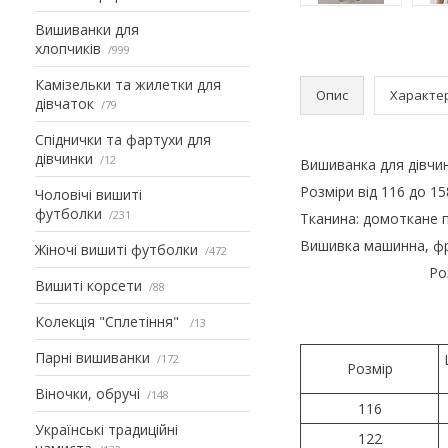
Вишиванки для
хлопчиків
999
Камізельки та жилетки для
Опис
Характе
дівчаток
79
Спіднички та фартухи для
дівчинки
12
Вишиванка для дівчи
Розміри від 116 до 15
Чоловічі вишиті
футболки
231
Тканина: домоткане п
Вишивка машинна, фр
Жіночі вишиті футболки
472
Ро
Вишиті корсети
88
Колекція "Сплетіння"
13
Парні вишиванки
172
Розмір
Віночки, обручі
148
116
Українські традиційні
122