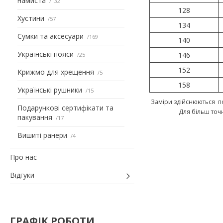
намиста
132
128
Хустини
57
134
Сумки та аксесуари
169
140
Українські пояси
146
25
152
Крижмо для хрещення
5
158
Українські рушники
15
Заміри здійснюються по
Подарункові сертифікати та
Для більш точ
пакування
17
Вишиті ранери
4
Про нас
Відгуки
ГРАФІК РОБОТИ