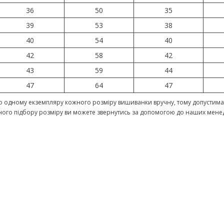
36
50
35
39
53
38
40
54
40
42
58
42
43
59
44
47
64
47
 одному екземпляру кожного розміру вишиванки вручну, тому допустима 
ного підбору розміру ви можете звернутись за допомогою до наших мене