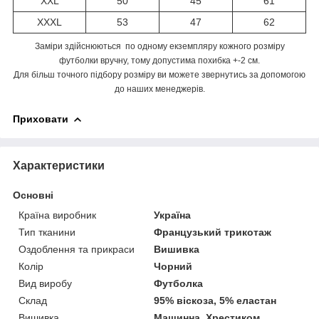
XXL
50
45
61
XXXL
53
47
62
Заміри здійснюються по одному екземпляру кожного розміру
футболки вручну, тому допустима похибка +-2 см.
Для більш точного підбору розміру ви можете звернутись за допомогою
до наших менеджерів.
Приховати
Характеристики
Основні
Країна виробник
Україна
Тип тканини
Французький трикотаж
Оздоблення та прикраси
Вишивка
Колір
Чорний
Вид виробу
Футболка
Склад
95% віскоза, 5% еластан
Вишивка
Машинна, Хрестиком