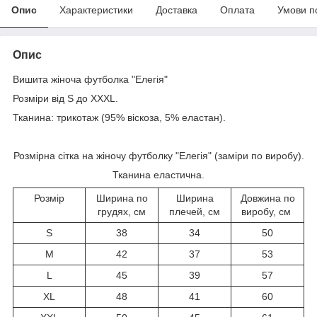
Опис
Характеристики
Доставка
Оплата
Умови п
Опис
Вишита жіноча футболка "Елегія"
Розміри від S до XXXL.
Тканина: трикотаж (95% віскоза, 5% еластан).
Розмірна сітка на жіночу футболку "Елегія" (заміри по виробу).
Тканина еластична.
Розмір
Ширина по
Ширина
Довжина по
грудях, см
плечей, см
виробу, см
S
38
34
50
M
42
37
53
L
45
39
57
XL
48
41
60