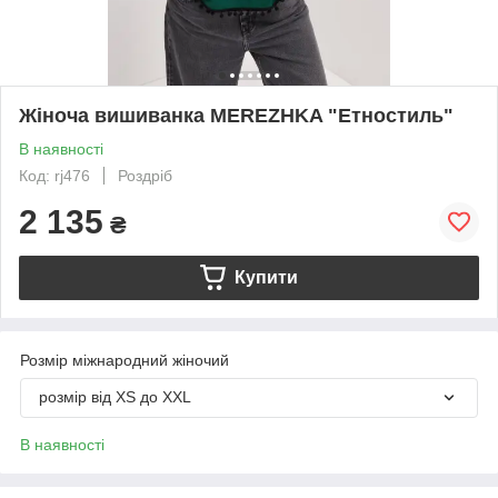
Жіноча вишиванка MEREZHKA "Етностиль"
В наявності
Код: rj476
Роздріб
2 135
₴
Купити
Розмір міжнародний жіночий
розмір від XS до XXL
В наявності