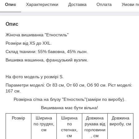
Опис
Характеристики
Доставка
Оплата
Умови п
Опис
Жіноча вишиванка "Етностиль"
Розміри від XS до XXL.
Склад тканини: 55% бавовна, 45% льон.
Вишивка машинна, французький вузлик.
На фото модель у розмірі S.
Параметри моделі: Ог 83 см, От 60 см, Об 90 см. Ріст моделі:
167 см.
Розмірна сітка на блузу "Етностиль"(заміри по виробу).
Вишиванка має бути вільна!
Розмір
Ширина
Ширина
Довжина
Довжина
по грудях,
по
рукава від
виробу, см
см
стегнах,
горловини
см
, см