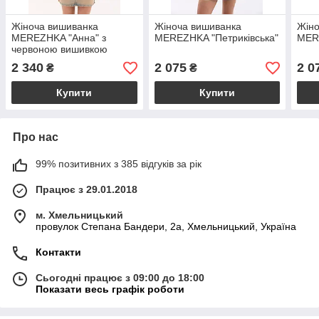
Жіноча вишиванка
Жіноча вишиванка
Жіно
MEREZHKA "Анна" з
MEREZHKA "Петриківська"
MERE
червоною вишивкою
2 340
2 075
2 0
₴
₴
Купити
Купити
Про нас
99% позитивних з 385 відгуків за рік
Працює з 29.01.2018
м. Хмельницький
провулок Степана Бандери, 2a, Хмельницький, Україна
Контакти
Сьогодні працює з 09:00 до 18:00
Показати весь графік роботи