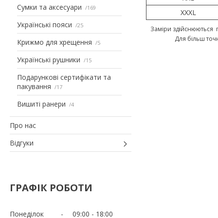
Сумки та аксесуари
169
XXXL
Українські пояси
25
Заміри здійснюються п
Для більш точ
Крижмо для хрещення
5
Українські рушники
15
Подарункові сертифікати та
пакування
17
Вишиті ранери
4
Про нас
Відгуки
ГРАФІК РОБОТИ
Понеділок
09:00
18:00