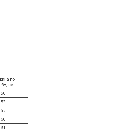
жина по
обу, см
50
53
57
60
61