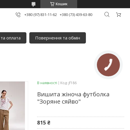
Кошик
+380 (97) 831-11-62
+380 (73) 439-63-80
 та оплата
Повернення та обмін
В наявності
Код:
jf186
Вишита жіноча футболка
"Зоряне сяйво"
815 ₴