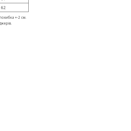
62
охибка +-2 см.
джерів.