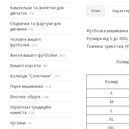
Камізельки та жилетки для
Опис
Характе
дівчаток
79
Спіднички та фартухи для
дівчинки
12
Футболка вишиванка 
Розміри від S до XXXL
Чоловічі вишиті
футболки
231
Тканина: трикотаж (9
Жіночі вишиті футболки
472
Розмір
Вишиті корсети
88
Колекція "Сплетіння"
13
Розмір
Парні вишиванки
172
S
Віночки, обручі
148
M
Українські традиційні
L
намиста
132
XL
Хустини
57
XXL