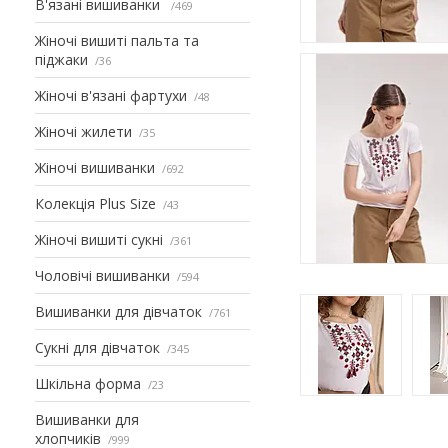
В'язані вишиванки
469
Жіночі вишиті пальта та
піджаки
36
Жіночі в'язані фартухи
48
Жіночі жилети
35
Жіночі вишиванки
692
Колекція Plus Size
43
Жіночі вишиті сукні
361
Чоловічі вишиванки
594
Вишиванки для дівчаток
761
Сукні для дівчаток
345
Шкільна форма
23
Вишиванки для
хлопчиків
999