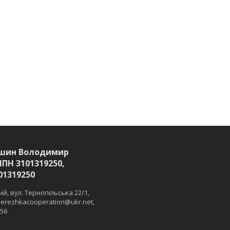
шин Володимир
ІПН 3101319250,
01319250
й, вул. Тернопільська 22/1,
 merezhkacooperation@ukr.net,
 56