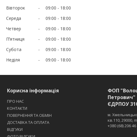
Вівторок
09:00
18:00
Середа
09:00
18:00
Четвер
09:00
18:00
Пʼятниця
09:00
18:00
Субота
09:00
18:00
Неділя
09:00
18:00
Корисна інформація
ФОП "Воло
Петрович" 
ПРО НАС
ЄДРПОУ 31
КОНТАКТИ
м. Хмельницьки
ПОВЕРНЕННЯ ТА ОБМІН
кв.110, 29000,
ДОСТАВКА ТА ОПЛАТА
+380 (68) 206 46
ВІДГУКИ
ФОТО ВІДГУКИ