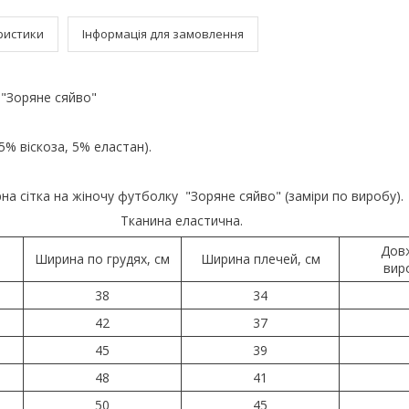
ристики
Інформація для замовлення
"Зоряне сяйво"
.
5% віскоза, 5% еластан).
на сітка на жіночу футболку "Зоряне сяйво" (заміри по виробу).
Тканина еластична.
Дов
Ширина по грудях, см
Ширина плечей, см
вир
38
34
42
37
45
39
48
41
50
45