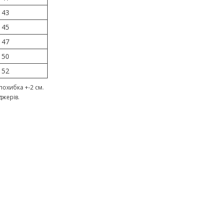
43
45
47
50
52
охибка +-2 см.
джерів.