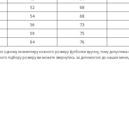
52
68
54
68
56
73
59
75
64
76
о одному екземпляру кожного розміру футболки вручну, тому допустима п
ного підбору розміру ви можете звернутись за допомогою до наших мене