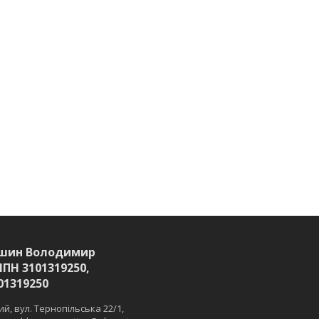
шин Володимир
ІПН 3101319250,
01319250
й, вул. Тернопільська 22/1,