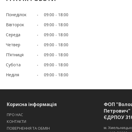
Понеділок
09:00
18:00
Вівторок
09:00
18:00
Середа
09:00
18:00
Четвер
09:00
18:00
Пʼятниця
09:00
18:00
Субота
09:00
18:00
Неділя
09:00
18:00
Корисна інформація
ФОП "Воло
Петрович" 
ПРО НАС
ЄДРПОУ 31
КОНТАКТИ
м. Хмельницьки
ПОВЕРНЕННЯ ТА ОБМІН