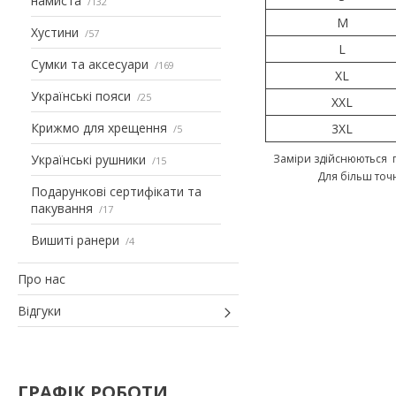
намиста
132
M
Хустини
57
L
Сумки та аксесуари
169
XL
Українські пояси
25
XXL
Крижмо для хрещення
3XL
5
Українські рушники
Заміри здійснюються п
15
Для більш точ
Подарункові сертифікати та
пакування
17
Вишиті ранери
4
Про нас
Відгуки
ГРАФІК РОБОТИ