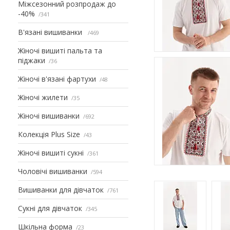
Міжсезонний розпродаж до
-40%
341
В'язані вишиванки
469
Жіночі вишиті пальта та
піджаки
36
Жіночі в'язані фартухи
48
Жіночі жилети
35
Жіночі вишиванки
692
Колекція Plus Size
43
Жіночі вишиті сукні
361
Чоловічі вишиванки
594
Вишиванки для дівчаток
761
Сукні для дівчаток
345
Шкільна форма
23