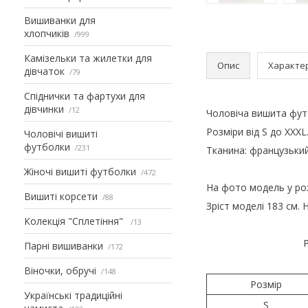
Вишиванки для
хлопчиків
999
Камізельки та жилетки для
Опис
Характе
дівчаток
79
Спіднички та фартухи для
дівчинки
12
Чоловіча вишита фут
Розміри від S до XXXL
Чоловічі вишиті
футболки
231
Тканина: французький
Жіночі вишиті футболки
472
На фото модель у роз
Вишиті корсети
88
Зріст моделі 183 см. 
Колекція "Сплетіння"
13
Р
Парні вишиванки
172
Віночки, обручі
148
Розмір
Українські традиційні
S