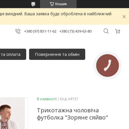
Кошик
дні вихідний. Ваша заявка буде оброблена в найближчий
+380 (97) 831-11-62
+380 (73) 439-63-80
 та оплата
Повернення та обмін
КНОПКА
ЗВ'ЯЗКУ
В наявності
Код:
mf157
Трикотажна чоловіча
футболка "Зоряне сяйво"