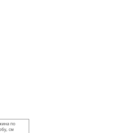
жина по
обу, см