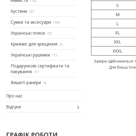
намиста
132
S
Хустини
57
M
Сумки та аксесуари
169
L
XL
Українські пояси
25
XXL
Крижмо для хрещення
5
XXXL
Українські рушники
15
Заміри здійснюються п
Подарункові сертифікати та
Для більш точ
пакування
17
Вишиті ранери
4
Про нас
Відгуки
ГРАФІК РОБОТИ