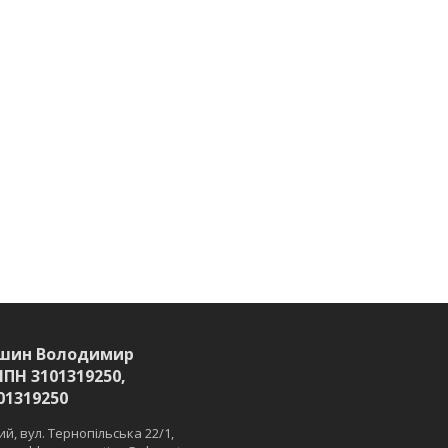
шин Володимир
ІПН 3101319250,
01319250
й, вул. Тернопільська 22/1,