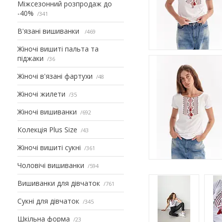
Міжсезонний розпродаж до
-40%
341
В'язані вишиванки
469
Жіночі вишиті пальта та
піджаки
36
Жіночі в'язані фартухи
48
Жіночі жилети
35
Жіночі вишиванки
692
Колекція Plus Size
43
Жіночі вишиті сукні
361
Чоловічі вишиванки
594
Вишиванки для дівчаток
761
Сукні для дівчаток
345
Шкільна форма
23