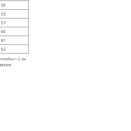
50
53
57
60
61
62
охибка +-2 см.
джерів.