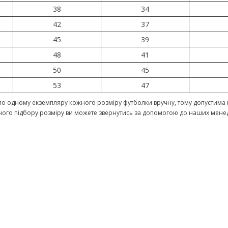
38
34
42
37
45
39
48
41
50
45
53
47
о одному екземпляру кожного розміру футболки вручну, тому допустима п
ного підбору розміру ви можете звернутись за допомогою до наших мене