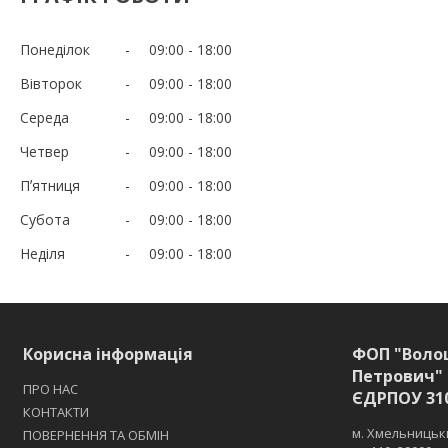
Понеділок
09:00
18:00
Вівторок
09:00
18:00
Середа
09:00
18:00
Четвер
09:00
18:00
Пʼятниця
09:00
18:00
Субота
09:00
18:00
Неділя
09:00
18:00
Корисна інформація
ФОП "Воло
Петрович" 
ПРО НАС
ЄДРПОУ 31
КОНТАКТИ
м. Хмельницьки
ПОВЕРНЕННЯ ТА ОБМІН