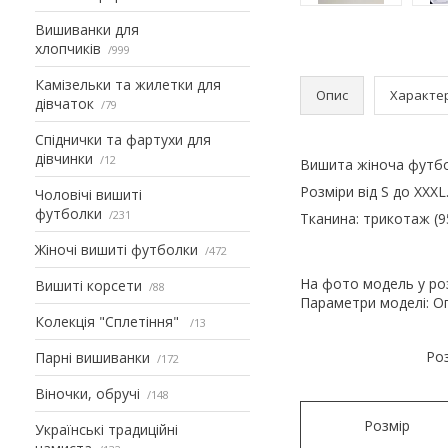
Вишиванки для
хлопчиків
999
Камізельки та жилетки для
Опис
Характе
дівчаток
79
Спіднички та фартухи для
дівчинки
12
Вишита жіноча футбо
Розміри від S до XXXL
Чоловічі вишиті
футболки
231
Тканина: трикотаж (9
Жіночі вишиті футболки
472
На фото модель у роз
Вишиті корсети
88
Параметри моделі: Ог 
Колекція "Сплетіння"
13
Роз
Парні вишиванки
172
Віночки, обручі
148
Розмір
Українські традиційні