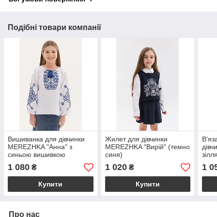
Подібні товари компанії
Вишиванка для дівчинки
Жилет для дівчинки
В'яз
MEREZHKA "Анна" з
MEREZHKA "Вирій" (темно
дівч
синьою вишивкою
синя)
зілл
1 080
1 020
1 0
₴
₴
Купити
Купити
Про нас