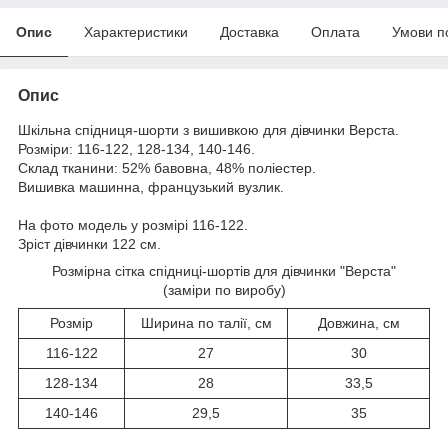
Опис
Характеристики
Доставка
Оплата
Умови п
Опис
Шкільна спідниця-шорти з вишивкою для дівчинки Верста.
Розміри: 116-122, 128-134, 140-146.
Склад тканини: 52% бавовна, 48% поліестер.
Вишивка машинна, французький вузлик.
На фото модель у розмірі 116-122.
Зріст дівчинки 122 см.
Розмірна сітка спідниці-шортів для дівчинки "Верста"
(заміри по виробу)
Розмір
Ширина по талії, см
Довжина, см
116-122
27
30
128-134
28
33,5
140-146
29,5
35