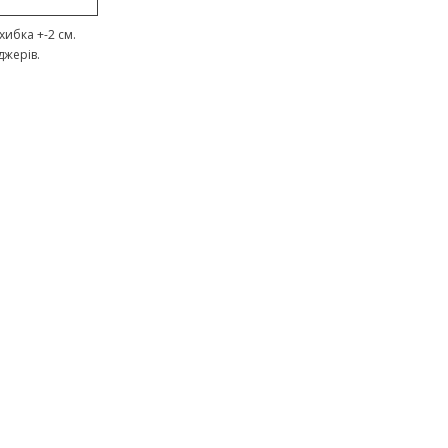
ибка +-2 см.
джерів.