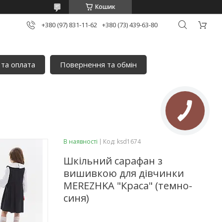
Кошик
+380 (97) 831-11-62
+380 (73) 439-63-80
 та оплата
Повернення та обмін
В наявності
Код:
ksd1674
Шкільний сарафан з
вишивкою для дівчинки
MEREZHKA "Краса" (темно-
синя)