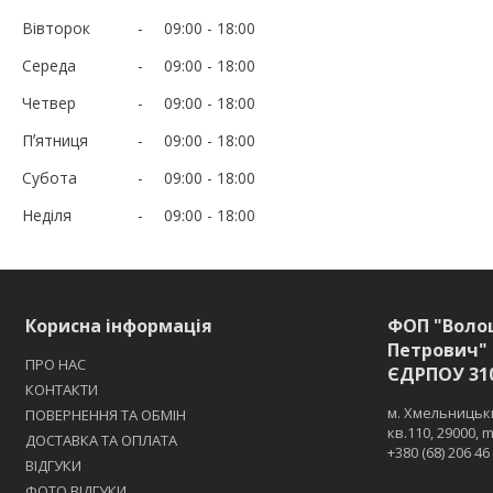
Вівторок
09:00
18:00
Середа
09:00
18:00
Четвер
09:00
18:00
Пʼятниця
09:00
18:00
Субота
09:00
18:00
Неділя
09:00
18:00
Корисна інформація
ФОП "Воло
Петрович" 
ПРО НАС
ЄДРПОУ 31
КОНТАКТИ
м. Хмельницьки
ПОВЕРНЕННЯ ТА ОБМІН
кв.110, 29000,
ДОСТАВКА ТА ОПЛАТА
+380 (68) 206 46
ВІДГУКИ
ФОТО ВІДГУКИ