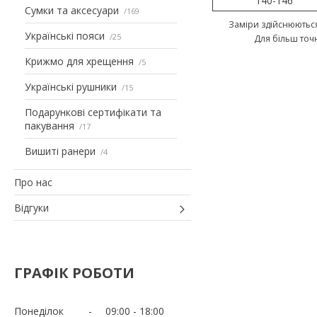
140-146
Сумки та аксесуари
169
Заміри здійснюються
Українські пояси
25
Для більш точ
Крижмо для хрещення
5
Українські рушники
15
Подарункові сертифікати та
пакування
17
Вишиті ранери
4
Про нас
Відгуки
ГРАФІК РОБОТИ
Понеділок
09:00
18:00