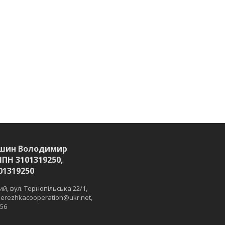
шин Володимир
ІПН 3101319250,
01319250
й, вул. Тернопільська 22/1,
 merezhkacooperation@ukr.net,
 56