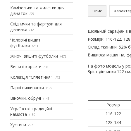
Камізельки та жилетки для
Опис
Характе
дівчаток
79
Спіднички та фартухи для
дівчинки
12
Шкільний сарафан з 
Розміри: 116-122, 128
Чоловічі вишиті
футболки
231
Склад тканини: 52% б
Вишивка машинна, фр
Жіночі вишиті футболки
472
На фото модель у роз
Вишиті корсети
88
Зріст дівчинки 122 см.
Колекція "Сплетіння"
13
Парні вишиванки
172
Віночки, обручі
148
Розмір
Українські традиційні
116-122
намиста
130
128-134
Хустини
57