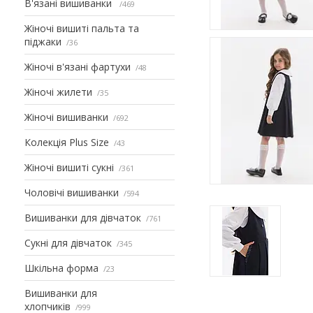
В'язані вишиванки
469
Жіночі вишиті пальта та
піджаки
36
Жіночі в'язані фартухи
48
Жіночі жилети
35
Жіночі вишиванки
692
Колекція Plus Size
43
Жіночі вишиті сукні
361
Чоловічі вишиванки
594
Вишиванки для дівчаток
761
Сукні для дівчаток
345
Шкільна форма
23
Вишиванки для
хлопчиків
999