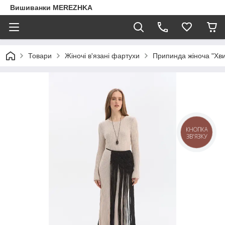
Вишиванки MEREZHKA
Товари
Жіночі в'язані фартухи
Припинда жіноча "Хв
КНОПКА
ЗВ'ЯЗКУ