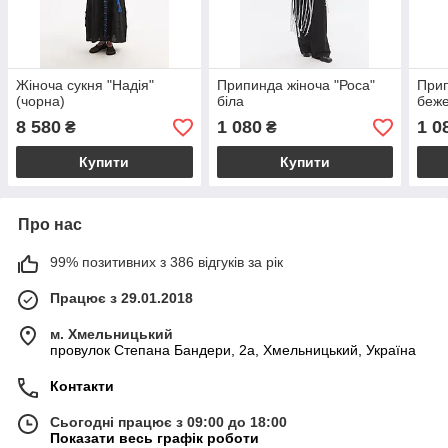
Жіноча сукня "Надія"
Припинда жіноча "Роса"
Прип
(чорна)
біла
беж
8 580
1 080
1 0
₴
₴
Купити
Купити
Про нас
99% позитивних з 386 відгуків за рік
Працює з 29.01.2018
м. Хмельницький
провулок Степана Бандери, 2a, Хмельницький, Україна
Контакти
Сьогодні працює з 09:00 до 18:00
Показати весь графік роботи