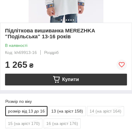
Підліткова вишиванка MEREZHKA
"Подільська" 13-16 років
В наявності
Код: kh69913-16
Роздріб
1 265
₴
Купити
Розмір по віку
розмір від 13 до 16
13 (на зріст 158)
14 (на зріст 164)
15 (на зріст 170)
16 (на зріст 176)