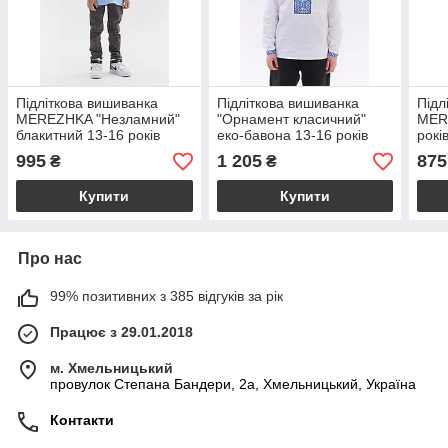
Підліткова вишиванка
Підліткова вишиванка
Підл
MEREZHKA "Незламний"
"Орнамент класичний"
MER
блакитний 13-16 років
еко-бавона 13-16 років
рокі
995
1 205
875
₴
₴
Купити
Купити
Про нас
99% позитивних з 385 відгуків за рік
Працює з 29.01.2018
м. Хмельницький
провулок Степана Бандери, 2a, Хмельницький, Україна
Контакти