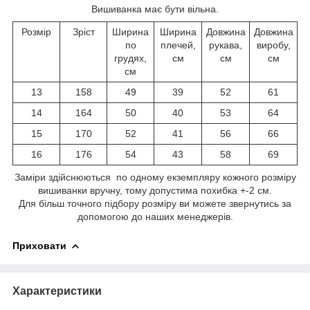
Вишиванка має бути вільна.
Розмір
Зріст
Ширина
Ширина
Довжина
Довжина
по
плечей,
рукава,
виробу,
грудях,
см
см
см
см
13
158
49
39
52
61
14
164
50
40
53
64
15
170
52
41
56
66
16
176
54
43
58
69
Заміри здійснюються по одному екземпляру кожного розміру
вишиванки вручну, тому допустима похибка +-2 см.
Для більш точного підбору розміру ви можете звернутись за
допомогою до наших менеджерів.
Приховати
Характеристики