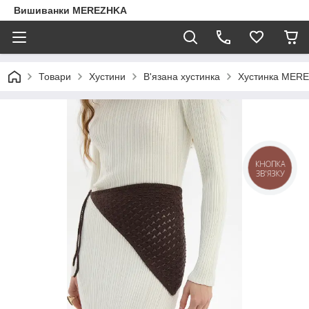
Вишиванки MEREZHKA
Товари
Хустини
В'язана хустинка
Хустинка MERE
КНОПКА
ЗВ'ЯЗКУ