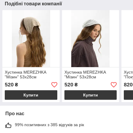
Подібні товари компанії
Хустинка MEREZHKA
Хустинка MEREZHKA
Хус
"Мізин" 53х28см
"Мізин" 53х28см
"Пок
520
520
820
₴
₴
Купити
Купити
Про нас
99% позитивних з 385 відгуків за рік