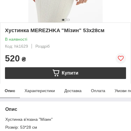
Хустинка MEREZHKA "Мізин" 53х28см
В наявності
Код: hk1629
Роздріб
520
₴
Купити
Опис
Характеристики
Доставка
Оплата
Умови п
Опис
Хустинка в'язана "Мізин"
Розмір: 53*28 см