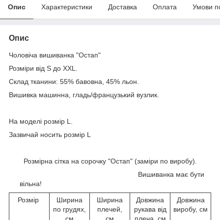
Опис
Характеристики
Доставка
Оплата
Умови п
Опис
Чоловіча вишиванка "Остап"
Розміри від S до XXL.
Склад тканини: 55% бавовна, 45% льон.
Вишивка машинна, гладь/французький вузлик.
На моделі розмір L.
Зазвичай носить розмір L
Розмірна сітка на сорочку "Остап" (заміри по виробу).
Вишиванка має бути
вільна!
Розмір
Ширина
Ширина
Довжина
Довжина
по грудях,
плечей,
рукава від
виробу, см
см
см
плеча, см