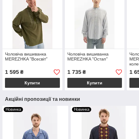
Чоловіча вишиванка
Чоловіча вишиванка
Чоло
MEREZHKA "Всесвіт"
MEREZHKA "Остап"
MER
коле
1 595
1 735
1 6
₴
₴
Купити
Купити
Акційні пропозиції та новинки
Новинка
Новинка