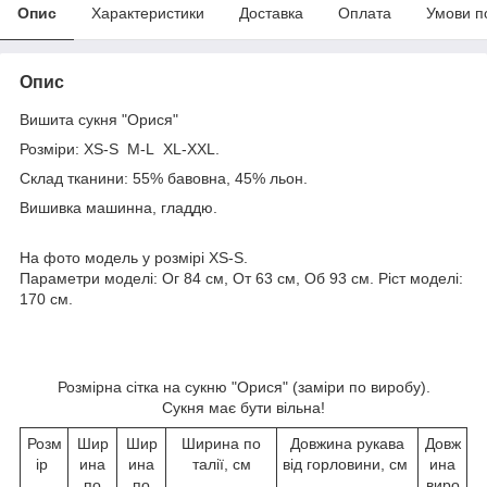
Опис
Характеристики
Доставка
Оплата
Умови п
Опис
Вишита сукня "Орися"
Розміри: XS-S M-L XL-XXL.
Склад тканини: 55% бавовна, 45% льон.
Вишивка машинна, гладдю.
На фото модель у розмірі XS-S.
Параметри моделі: Ог 84 см, От 63 см, Об 93 см. Ріст моделі:
170 см.
Розмірна сітка на сукню "Орися" (заміри по виробу).
Сукня має бути вільна!
Розм
Шир
Шир
Ширина по
Довжина рукава
Довж
ір
ина
ина
талії, см
від горловини, см
ина
по
по
виро