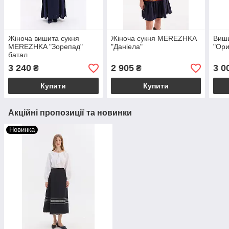
Жіноча вишита сукня
Жіноча сукня MEREZHKA
Виш
MEREZHKA "Зорепад"
"Даніела"
"Ори
батал
3 240
2 905
3 0
₴
₴
Купити
Купити
Акційні пропозиції та новинки
Новинка