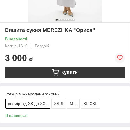
Вишита сукня MEREZHKA "Орися"
В наявності
Код: plj1610
Роздріб
3 000
₴
Купити
Розмір міжнародний жіночий
розмір від XS до XXL
XS-S
M-L
XL-XXL
В наявності