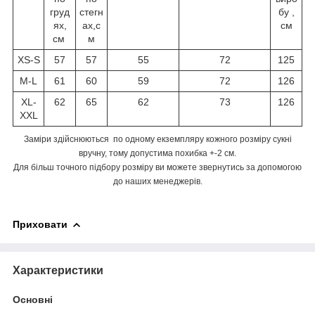
груд
стегн
бу ,
ях,
ах,с
см
см
м
XS-S
57
57
55
72
125
M-L
61
60
59
72
126
XL-
62
65
62
73
126
XXL
Заміри здійснюються по одному екземпляру кожного розміру сукні
вручну, тому допустима похибка +-2 см.
Для більш точного підбору розміру ви можете звернутись за допомогою
до наших менеджерів.
Приховати
Характеристики
Основні