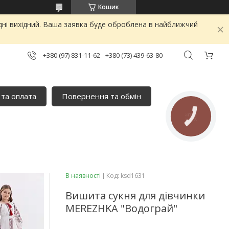
Кошик
дні вихідний. Ваша заявка буде оброблена в найближчий
+380 (97) 831-11-62
+380 (73) 439-63-80
 та оплата
Повернення та обмін
КНОПКА
ЗВ'ЯЗКУ
В наявності
Код:
ksd1631
Вишита сукня для дівчинки
MEREZHKA "Водограй"