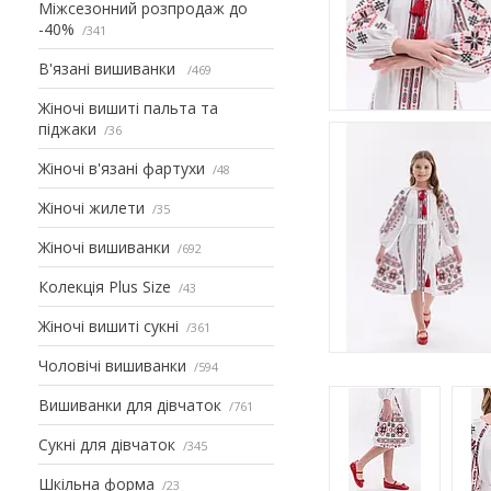
Міжсезонний розпродаж до
-40%
341
В'язані вишиванки
469
Жіночі вишиті пальта та
піджаки
36
Жіночі в'язані фартухи
48
Жіночі жилети
35
Жіночі вишиванки
692
Колекція Plus Size
43
Жіночі вишиті сукні
361
Чоловічі вишиванки
594
Вишиванки для дівчаток
761
Сукні для дівчаток
345
Шкільна форма
23