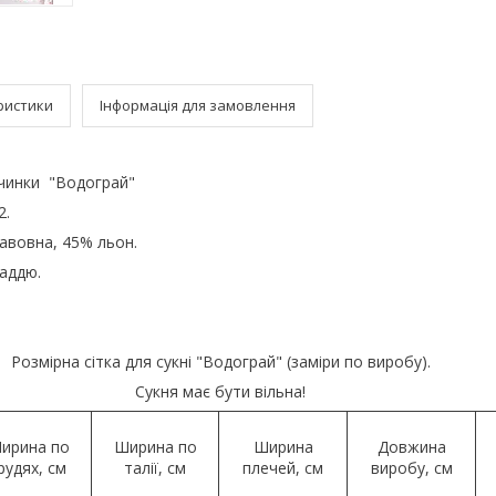
ристики
Інформація для замовлення
вчинки "Водограй"
2.
авовна, 45% льон.
аддю.
Розмірна сітка для сукні "Водограй" (заміри по виробу).
Сукня має бути вільна!
ирина по
Ширина по
Ширина
Довжина
рудях, см
талії, см
плечей, см
виробу, см