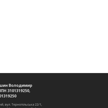
шин Володимир
ІПН 3101319250,
01319250
й, вул. Тернопільська 22/1,