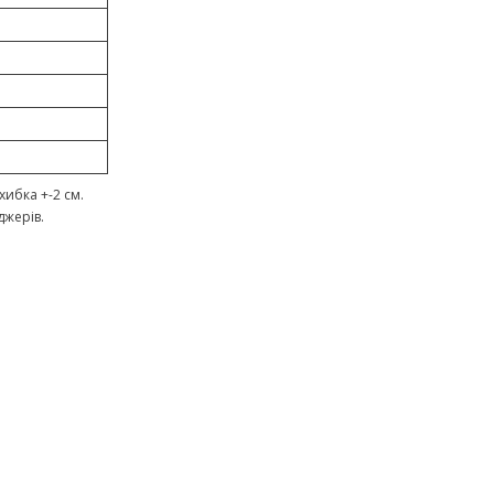
ибка +-2 см.
джерів.