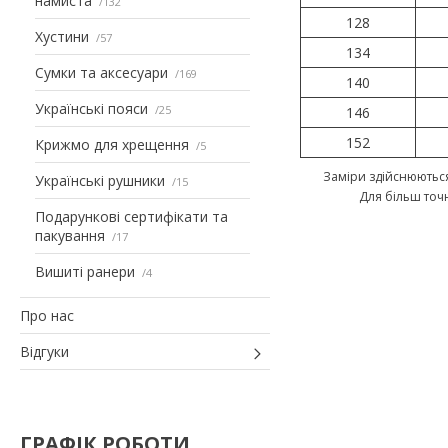
намиста
132
128
Хустини
57
134
Сумки та аксесуари
169
140
Українські пояси
25
146
152
Крижмо для хрещення
5
Заміри здійснюються
Українські рушники
15
Для більш точ
Подарункові сертифікати та
пакування
17
Вишиті ранери
4
Про нас
Відгуки
ГРАФІК РОБОТИ