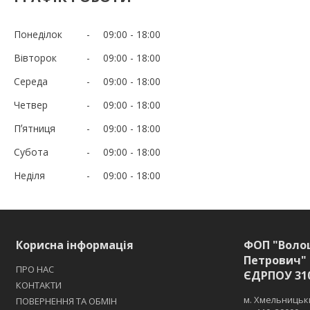
Понеділок
09:00
18:00
Вівторок
09:00
18:00
Середа
09:00
18:00
Четвер
09:00
18:00
Пʼятниця
09:00
18:00
Субота
09:00
18:00
Неділя
09:00
18:00
Корисна інформація
ФОП "Воло
Петрович" 
ПРО НАС
ЄДРПОУ 31
КОНТАКТИ
м. Хмельницьки
ПОВЕРНЕННЯ ТА ОБМІН