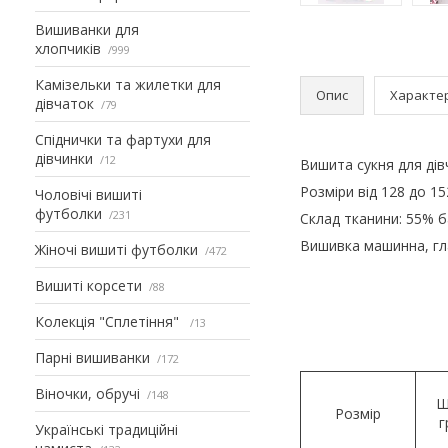
Вишиванки для
хлопчиків
999
Камізельки та жилетки для
Опис
Характе
дівчаток
79
Спіднички та фартухи для
дівчинки
12
Вишита сукня для ді
Розміри від 128 до 15
Чоловічі вишиті
футболки
231
Склад тканини: 55% б
Вишивка машинна, гл
Жіночі вишиті футболки
472
Вишиті корсети
88
Колекція "Сплетіння"
13
Парні вишиванки
172
Віночки, обручі
148
Ш
Розмір
г
Українські традиційні