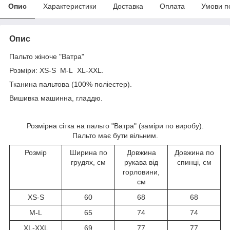
Опис
Характеристики
Доставка
Оплата
Умови п
Опис
Пальто жіноче "Ватра"
Розміри: XS-S M-L XL-XXL.
Тканина пальтова (100% поліестер).
Вишивка машинна, гладдю.
Розмірна сітка на пальто "Ватра" (заміри по виробу).
Пальто має бути вільним.
Розмір
Ширина по
Довжина
Довжина по
грудях, см
рукава від
спинці, см
горловини,
см
XS-S
60
68
68
M-L
65
74
74
XL-XXL
69
77
77