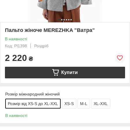
Пальто жіноче MEREZHKA "Ватра"
В наявності
Код: Pl1398
Роздріб
2 220
₴
Купити
Розмір міжнародний жіночий
Розмір від XS-S до XL-XXL
XS-S
M-L
XL-XXL
В наявності