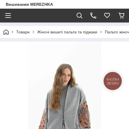
Вишиванки MEREZHKA
Товари
Жіночі вишиті пальта та піджаки
Пальто жіно
КНОПКА
ЗВ'ЯЗКУ