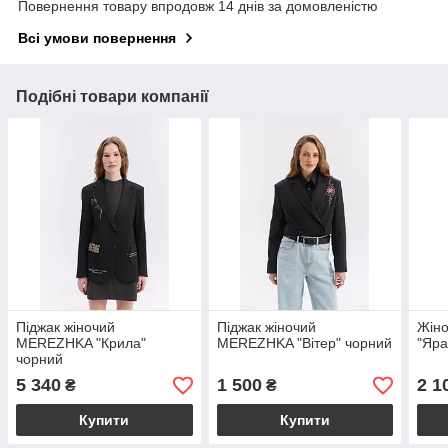
Повернення товару впродовж 14 днів за домовленістю
Всі умови повернення
Подібні товари компанії
Піджак жіночий
Піджак жіночий
Жін
MEREZHKA "Крила"
MEREZHKA "Вітер" чорний
"Яра
чорний
5 340
1 500
2 1
₴
₴
Купити
Купити