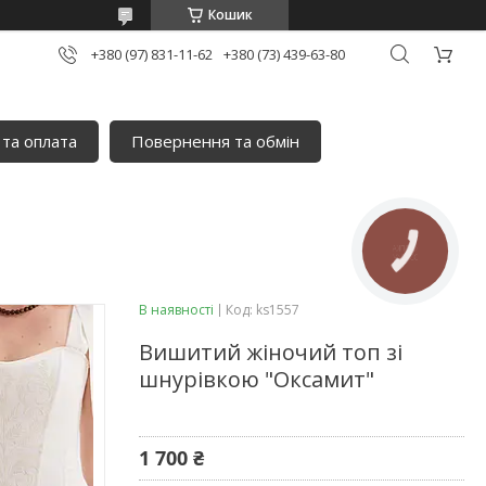
Кошик
+380 (97) 831-11-62
+380 (73) 439-63-80
 та оплата
Повернення та обмін
КНОПКА
ЗВ'ЯЗКУ
В наявності
Код:
ks1557
Вишитий жіночий топ зі
шнурівкою "Оксамит"
1 700 ₴