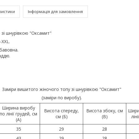
ристики
Інформація для замовлення
 зі шнурівкою "Оксамит"
-XXL.
бавовна.
аддю.
Заміри вишитого жіночого топу зі шнурівкою "Оксамит"
(заміри по виробу).
Ширина виробу
Висота спереду,
Висота збоку, см
Шири
по лінії грудей, см
см (Б)
(В)
ліні
(А)
35
29
28
43
29
28