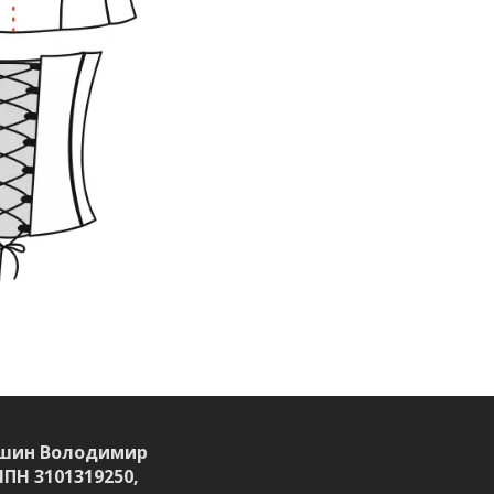
шин Володимир
ІПН 3101319250,