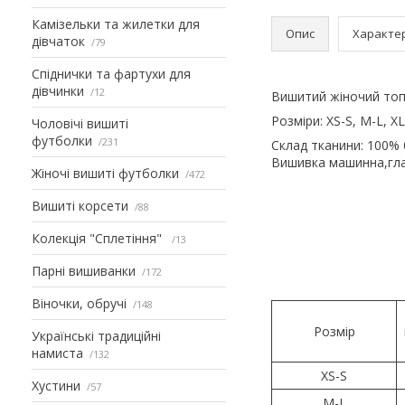
Камізельки та жилетки для
Опис
Характе
дівчаток
79
Спіднички та фартухи для
дівчинки
12
Вишитий жіночий топ
Розміри: XS-S, M-L, XL
Чоловічі вишиті
футболки
231
Склад тканини: 100% 
Вишивка машинна,гл
Жіночі вишиті футболки
472
Вишиті корсети
88
Колекція "Сплетіння"
13
Парні вишиванки
172
Віночки, обручі
148
Розмір
Українські традиційні
намиста
132
XS-S
Хустини
57
M-L