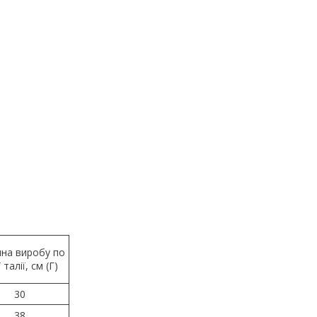
на виробу по
ї талії, см (Г)
30
38