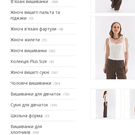
В'язані вишиванки
469
Жіночі вишиті пальта та
піджаки
36
Жіночі в'язані фартухи
48
Жіночі жилети
35
Жіночі вишиванки
692
Колекція Plus Size
43
Жіночі вишиті сукні
361
Чоловічі вишиванки
594
Вишиванки для дівчаток
761
Сукні для дівчаток
345
Шкільна форма
23
Вишиванки для
хлопчиків
999