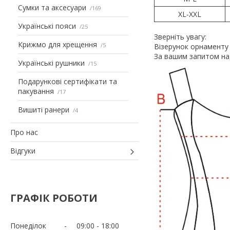
Сумки та аксесуари
169
XL-XXL
Українські пояси
25
Зверніть увагу:
Крижмо для хрещення
5
Візерунок орнаменту 
За вашим запитом на
Українські рушники
15
Подарункові сертифікати та
пакування
17
Вишиті ранери
4
Про нас
Відгуки
ГРАФІК РОБОТИ
Понеділок
09:00
18:00