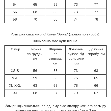
54
65
55
73
77
56
68
55
73
77
58
70
56
74
78
Розмірна сітка жіночої блузи "Анна" (заміри по виробу).
Вишиванка має бути вільна.
Розмір
Ширина
Ширина
Довжина
Довжина
по грудях,
по
рукава від
виробу, см
см
стегнах,
горловини
см
, см
XS-S
56
55
73
63
M-L
59
58
75
65
XL-XXL
63
63
78
66
3XL
68
67
79
67
Заміри здійснюються по одному екземпляру кожного розміру
вишиванки вручну, тому допустима похибка +-2 см.