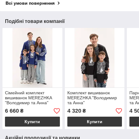
Всі умови повернення
Подібні товари компанії
Сімейний комплект
Комплект вишиванок
Парн
вишиванок MEREZHKA
MEREZHKA "Володимир
MER
"Володимир та Анна"
та Анна"
та А
6 660
4 320
4 5
₴
₴
Купити
Купити
Акційні пропозиції та новинки