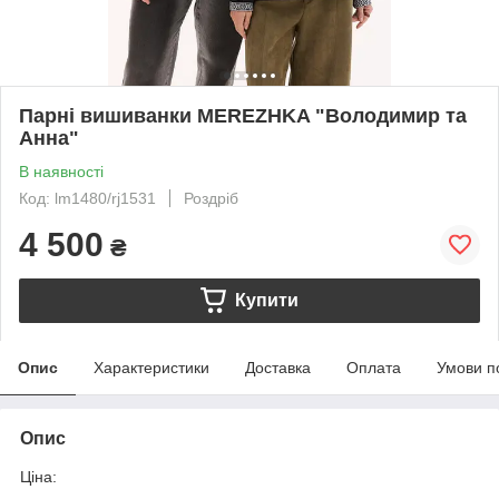
Парні вишиванки MEREZHKA "Володимир та
Анна"
В наявності
Код: lm1480/rj1531
Роздріб
4 500
₴
Купити
Опис
Характеристики
Доставка
Оплата
Умови п
Опис
Ціна: