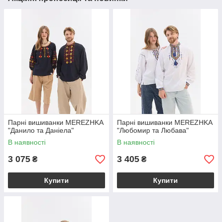
Парні вишиванки MEREZHKA
Парні вишиванки MEREZHKA
"Данило та Даніела"
"Любомир та Любава"
В наявності
В наявності
3 075
3 405
₴
₴
Купити
Купити