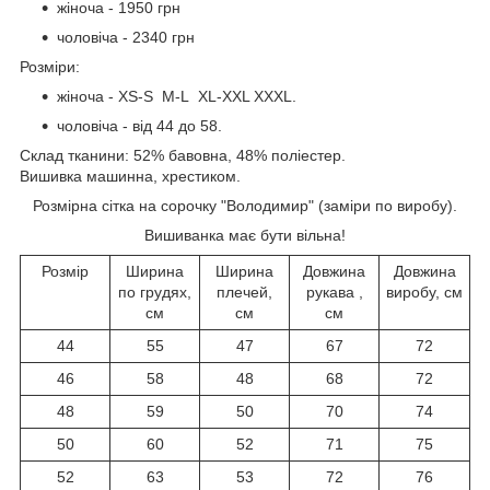
жіноча - 1950 грн
чоловіча - 2340 грн
Розміри:
жіноча - XS-S M-L XL-XXL XXXL.
чоловіча - від 44 до 58.
Склад тканини: 52% бавовна, 48% поліестер.
Вишивка машинна, хрестиком.
Розмірна сітка на сорочку "Володимир" (заміри по виробу).
Вишиванка має бути вільна!
Розмір
Ширина
Ширина
Довжина
Довжина
по грудях,
плечей,
рукава ,
виробу, см
см
см
см
44
55
47
67
72
46
58
48
68
72
48
59
50
70
74
50
60
52
71
75
52
63
53
72
76