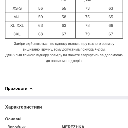
XS-S
56
55
73
63
M-L
59
58
75
65
XL-XXL
63
63
78
66
3XL
68
67
79
67
Заміри здійснюються по одному екземпляру кожного розміру
вишиванки вручну, тому допустима похибка +-2 см.
Для більш точного підбору розміру ви можете звернутись за допомогою
до наших менеджерів.
Приховати
Характеристики
Основні
Виробник
MEREZHKA