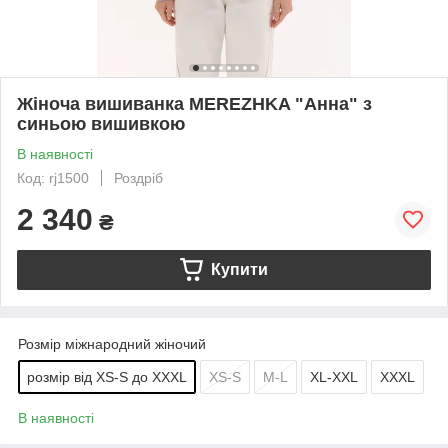
Жіноча вишиванка MEREZHKA "Анна" з
синьою вишивкою
В наявності
Код: rj1500
Роздріб
2 340
₴
Купити
Розмір міжнародний жіночий
розмір від XS-S до XXXL
XS-S
M-L
XL-XXL
XXXL
В наявності