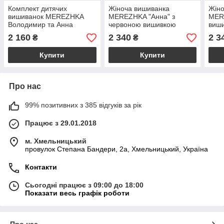
Комплект дитячих
Жіноча вишиванка
Жіно
вишиванок MEREZHKA
MEREZHKA "Анна" з
MERE
Володимир та Анна
червоною вишивкою
виш
2 160
2 340
2 3
₴
₴
Купити
Купити
Про нас
99% позитивних з 385 відгуків за рік
Працює з 29.01.2018
м. Хмельницький
провулок Степана Бандери, 2a, Хмельницький, Україна
Контакти
Сьогодні працює з 09:00 до 18:00
Показати весь графік роботи