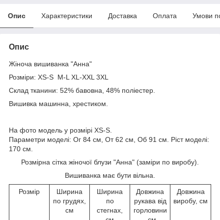
Опис
Характеристики
Доставка
Оплата
Умови п
Опис
Жіноча вишиванка "Анна"
Розміри: XS-S M-L XL-XXL 3XL
Склад тканини: 52% бавовна, 48% поліестер.
Вишивка машинна, хрестиком.
На фото модель у розмірі XS-S.
Параметри моделі: Ог 84 см, От 62 см, Об 91 см. Ріст моделі:
170 см.
Розмірна сітка жіночої блузи "Анна" (заміри по виробу).
Вишиванка має бути вільна.
Розмір
Ширина
Ширина
Довжина
Довжина
по грудях,
по
рукава від
виробу, см
см
стегнах,
горловини
см
, см