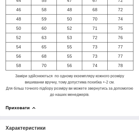
44
55
47
67
72
46
58
48
68
72
48
59
50
70
74
50
60
52
71
75
52
63
53
72
76
54
65
55
73
77
56
68
55
73
77
58
70
56
74
78
Заміри здійснюються по одному екземпляру кожного розміру
вишиванки вручну, тому допустима похибка +-2 см.
Для більш точного підбору розміру ви можете звернутись за допомогою
до наших менеджерів.
Приховати
Характеристики