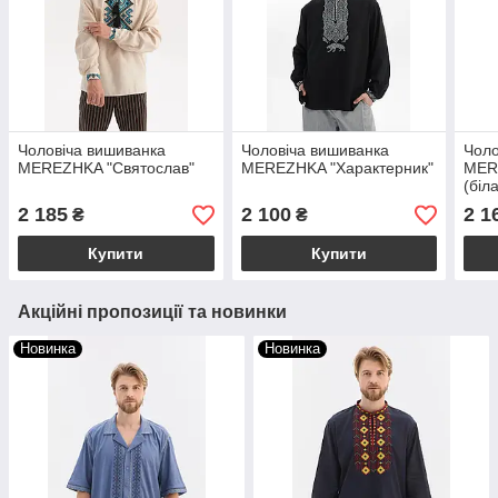
Чоловіча вишиванка
Чоловіча вишиванка
Чоло
MEREZHKA "Святослав"
MEREZHKA "Характерник"
MER
(біл
2 185
2 100
2 1
₴
₴
Купити
Купити
Акційні пропозиції та новинки
Новинка
Новинка