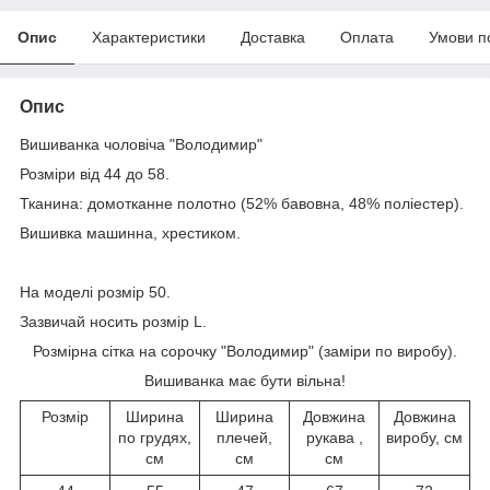
Опис
Характеристики
Доставка
Оплата
Умови п
Опис
Вишиванка чоловіча "Володимир"
Розміри від 44 до 58.
Тканина: домотканне полотно (52% бавовна, 48% поліестер).
Вишивка машинна, хрестиком.
На моделі розмір 50.
Зазвичай носить розмір L.
Розмірна сітка на сорочку "Володимир" (заміри по виробу).
Вишиванка має бути вільна!
Розмір
Ширина
Ширина
Довжина
Довжина
по грудях,
плечей,
рукава ,
виробу, см
см
см
см